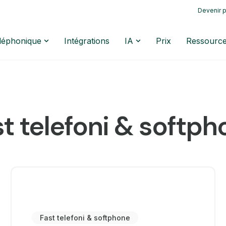
Devenir p
éléphonique
Intégrations
IA
Prix
Ressourc
t telefoni & softp
Fast telefoni & softphone