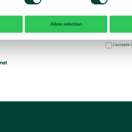
ntreprise
Allow selection
J’ai lu
J'accepte d