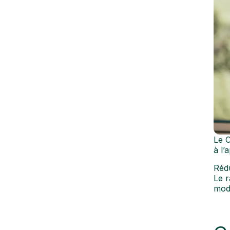
Le C
à l’
Rédu
Le r
modi