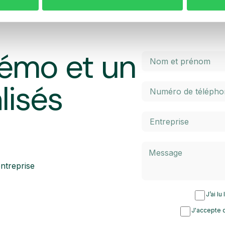
émo et un
lisés
ntreprise
J’ai lu
J'accepte d