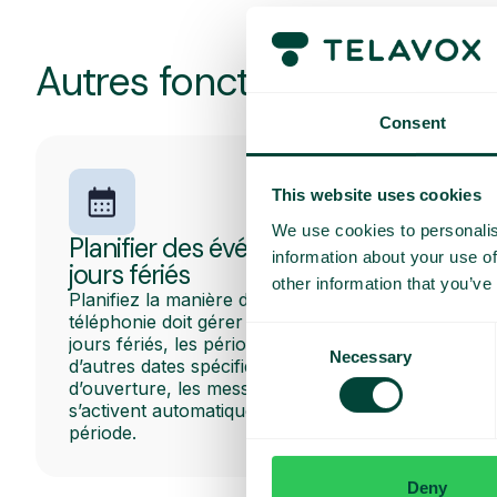
Autres fonctionnalités pop
Consent
This website uses cookies
We use cookies to personalis
Planifier des événements et des
information about your use of
jours fériés
other information that you’ve
Planifiez la manière dont la plateforme de
téléphonie doit gérer les appels pendant les
Consent
jours fériés, les périodes de vacances et
Necessary
Selection
d’autres dates spécifiques. Les heures
d’ouverture, les messages et les flux d’appels
s’activent automatiquement au début de la
période.
Deny