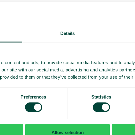
ulaires
Details
e content and ads, to provide social media features and to analy
SMS à l’appelant
 our site with our social media, advertising and analytics partn
Informez facilement vos clients par SMS
 provided to them or that they’ve collected from your use of their
avant, pendant ou après un appel entrant.
Preferences
Statistics
Allow selection