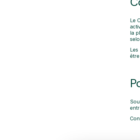
C
Le C
acti
la p
selo
Les 
être
P
Souh
entr
Cont