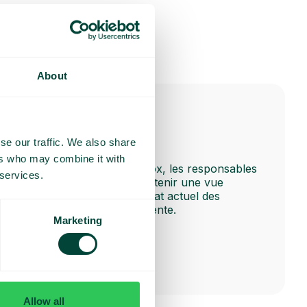
About
se our traffic. We also share
Mon aperçu
ers who may combine it with
Dans l’application Telavox, les responsables
 services.
et managers peuvent obtenir une vue
d’ensemble rapide de l’état actuel des
effectifs et des files d’attente.
Marketing
Allow all