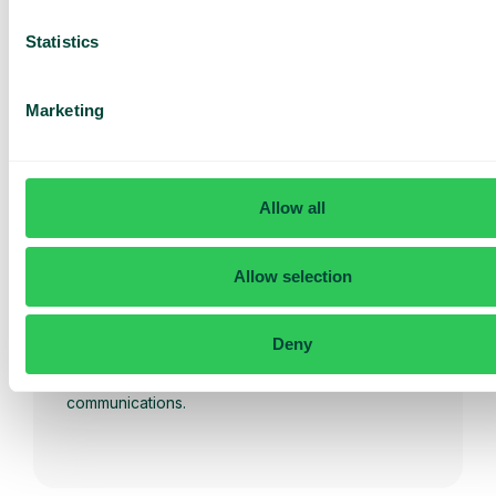
gestion des appels sur la plateforme de
téléphonie grâce à des intégrations avec des
Statistics
systèmes externes.
Marketing
Allow all
Allow selection
Fax vers e-mail
Recevez des fax directement dans votre boîte
e-mail avec Telavox. Les fax entrants sont livrés
au format PDF à une ou plusieurs adresses e-mail
Deny
et peuvent être gérés numériquement dans le
même flux de travail que vos autres
communications.