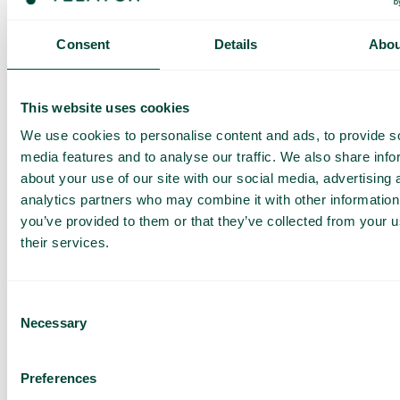
Consent
Details
Abou
This website uses cookies
Gestion des appels
La gestion des appels permet de gérer plusieurs
We use cookies to personalise content and ads, to provide s
appels en toute simplicité. Basculez entre les
media features and to analyse our traffic. We also share info
appels entrants, mettez-les en attente, reprenez
about your use of our site with our social media, advertising 
les appels de vos collègues et configurez une
musique d’attente. Idéal pour une communication
analytics partners who may combine it with other information
fluide en équipe.
you’ve provided to them or that they’ve collected from your u
their services.
Consent
Necessary
Selection
Gestion intelligente du PBX
Preferences
Créez des règles intelligentes et automatisez la