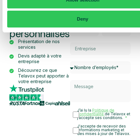
Obtenez une
démo et un
Deny
devis
personnalisés
Présentation de nos
services
Devis adapté à votre
entreprise
Découvrez ce que
Telavox peut apporter à
votre entreprise
Basé sur 430 avis
J’ai lu la
Politique de
confidentialité
de Telavox et
j’accepte ses conditions.
J'accepte de recevoir des
informations marketing et
des mises à jour de Telavox.