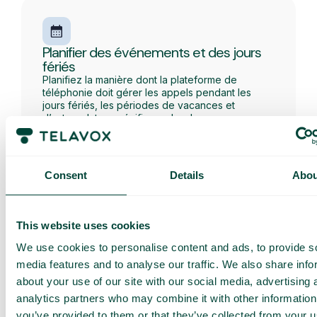
Planifier des événements et des jours
fériés
Planifiez la manière dont la plateforme de
téléphonie doit gérer les appels pendant les
jours fériés, les périodes de vacances et
d’autres dates spécifiques. Les heures
d’ouverture, les messages et les flux d’appels
s’activent automatiquement au début de la
période.
Consent
Details
Abou
This website uses cookies
We use cookies to personalise content and ads, to provide s
SMS à l’appelant
media features and to analyse our traffic. We also share info
Informez facilement vos clients par SMS avant,
pendant ou après un appel entrant.
about your use of our site with our social media, advertising 
analytics partners who may combine it with other information
you’ve provided to them or that they’ve collected from your u