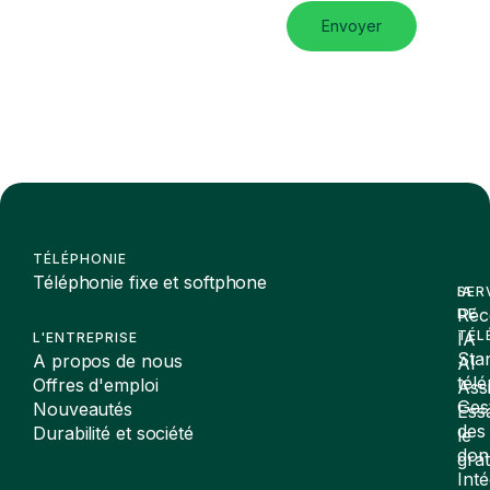
Envoyer
TÉLÉPHONIE
Téléphonie fixe et softphone
SER
IA
Réc
DE
TÉL
IA
L'ENTREPRISE
Sta
A propos de nous
AI
tél
Offres d'emploi
Assi
Ges
Nouveautés
Ess
des
Durabilité et société
le
don
gra
Inté