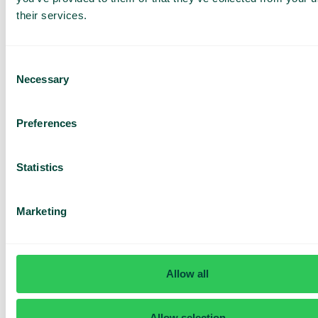
their services.
Consent
Necessary
Selection
Preferences
Mon aperçu
Dans l’application Telavox, les responsables et
managers peuvent obtenir une vue d’ensemble
Statistics
rapide de l’état actuel des effectifs et des files
d’attente.
Marketing
Allow all
Allow selection