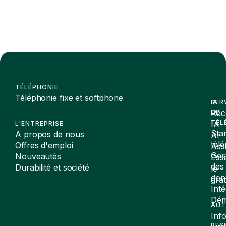
TÉLÉPHONIE
Téléphonie fixe et softphone
SER
IA
Réc
DE
TÉL
IA
L'ENTREPRISE
Sta
A propos de nous
AI
tél
Offres d'emploi
Assi
Ges
Nouveautés
Ess
des
Durabilité et société
le
don
gra
Inté
Dé
AUT
Inf
RES