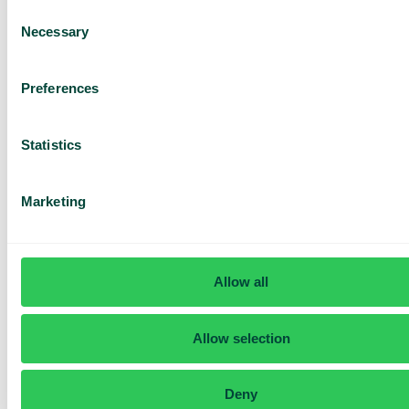
Consent
Necessary
Selection
Preferences
Statistics
Marketing
Contrôle total des
performances
Allow all
Que s’est-il passé pendant que vous dormiez ? Voyez comment
se déroulent les appels, quelles questions sont posées et suivez
les réservations.
Allow selection
Deny
Vue d’ensemble dans le tableau de bord