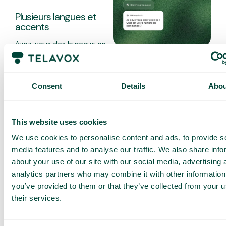
Plusieurs langues et
accents
Avez-vous des bureaux en
différentes régions ou pays ?
Définissez facilement la
La bonne langue dès le
langue, le ton et la voix pour
premier “bonjour”
correspondre à votre
Consent
Details
Abou
marque.
Lorsque le client appelle, la
réceptionniste IA détecte
automatiquement la langue et
This website uses cookies
répond dans celle-ci.
We use cookies to personalise content and ads, to provide s
media features and to analyse our traffic. We also share info
about your use of our site with our social media, advertising 
analytics partners who may combine it with other information
you’ve provided to them or that they’ve collected from your u
their services.