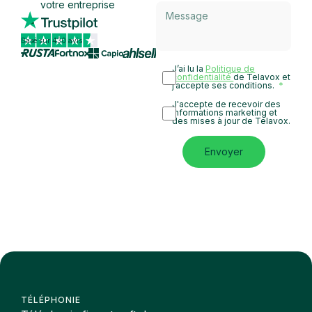
votre entreprise
Basé sur 430 avis
J’ai lu la
Politique de
confidentialité
de Telavox et
j’accepte ses conditions.
J'accepte de recevoir des
informations marketing et
des mises à jour de Telavox.
Envoyer
TÉLÉPHONIE