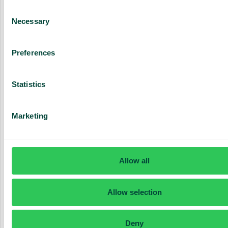
Pour ceux qui ont besoin de notre application avec la
Consent
plateforme de téléphonie, le chat, la vidéo et des
Necessary
Selection
fonctionnalités intelligentes
Preferences
Choisir
Statistics
Tous en plus et :
La plateforme de téléphonie avec des fonctionnalités
Marketing
intelligentes
Appels illimités en interne dans le monde entier*
Application sur mobile et ordinateur
Allow all
Chat et réunions vidéo
Allow selection
Téléphonie fixe et softphone
AI Assist (500 min)
Deny