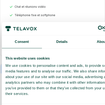
Chat et réunions vidéo
Téléphonie fixe et softphone
AI Assist (500 min)
Consent
Details
Abou
Tout inclus
This website uses cookies
We use cookies to personalise content and ads, to provide s
Max inclus pour 6 mois
media features and to analyse our traffic. We also share info
about your use of our site with our social media, advertising 
analytics partners who may combine it with other information
Téléphonie mobile et fixe
you’ve provided to them or that they’ve collected from your u
Illimité Premium
their services.
39
€
/mois