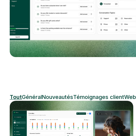
Tout
Général
Nouveautés
Témoignages client
Webi