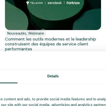
Nouveautés
,
Webinaire
Comment les outils modernes et le leadership
construisent des équipes de service client
performantes
Le service client évolue rapidement. Dans un monde
où le numérique prime, les...
En savoir plus
Details
e content and ads, to provide social media features and to analy
 our site with our social media, advertising and analytics partn