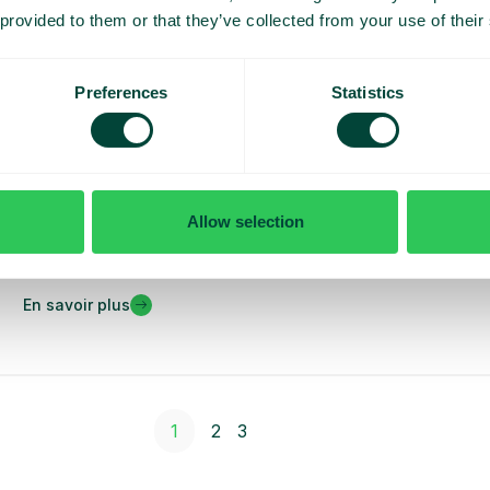
 provided to them or that they’ve collected from your use of their
Preferences
Statistics
Nouveautés
Mettre à jour les messages vocaux plus
simplement que jamais
Allow selection
C’en est fini d’enregistrer encore et encore pour
mettre à jour vos messages...
En savoir plus
1
2
3