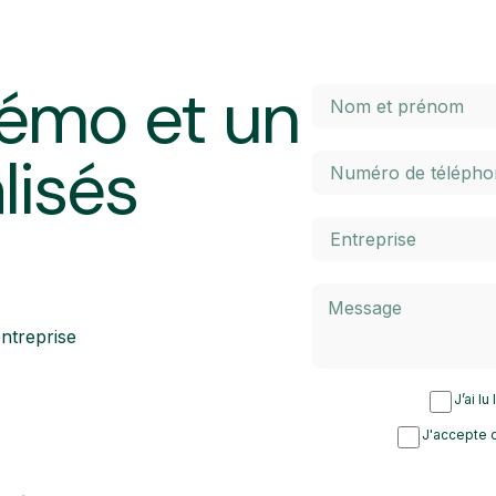
émo et un
lisés
ntreprise
J’ai lu
J'accepte d