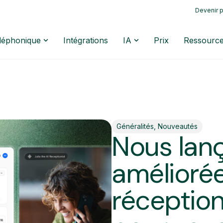
Devenir p
éléphonique
Intégrations
IA
Prix
Ressourc
Généralités
,
Nouveautés
Nous lan
améliorée
réception