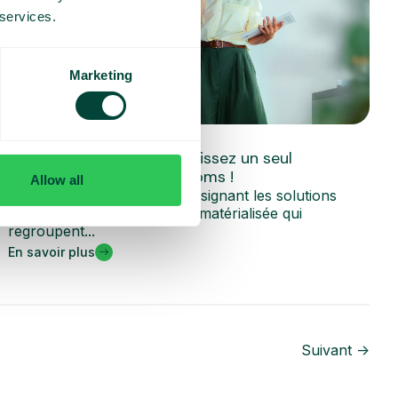
 services.
Marketing
Généralités
Boostez l’efficacité : choisissez un seul
opérateur pour vos télécoms !
Allow all
UCaaS - terme générique désignant les solutions
basées sur l'informatique dématérialisée qui
regroupent...
En savoir plus
Suivant ->