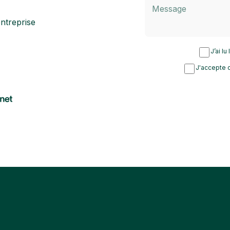
ntreprise
J’ai lu
J'accepte d