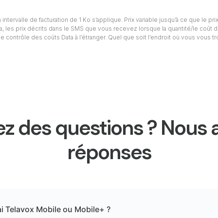
intervalle de facturation de 1 Ko s’applique. Prix variable jusqu’à ce que le prix
ta, les prix décrits dans le SMS que vous recevez lorsque la quantité/le coût d
e contrôle des coûts Data à l’étranger. Quel que soit l’endroit où vous vous t
z des questions ? Nous 
réponses
ai Telavox Mobile ou Mobile+ ?