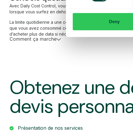
Avec Daily Cost Control, vous, en tant que client, pouvez mieu
lorsque vous surfez en dehors de l’UE/EEE.
Deny
La limite quotidienne a une certaine quantité de data à un prix
que vous avez consommé cette quantité de data, vous recevez
d’acheter plus de data si nécessaire.
Comment ça marche
Obtenez une d
devis personna
Présentation de nos services