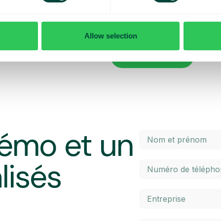
x contrôler vos coûts quotidiens
Vous voulez en savoir plus sur le
penser lorsque vous voyagez ? Da
l’itinérance à l’intérieur et à l’ex
Allow selection
 maximal prédéterminé. Une fois
élevés. Cliquez sur le bouton ci-
 un SMS et avez la possibilité
En savoir plus
émo et un
lisés