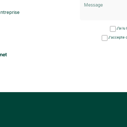
ntreprise
J’ai lu
J'accepte d