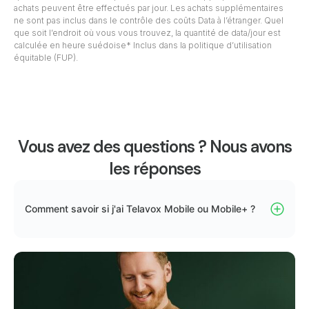
achats peuvent être effectués par jour. Les achats supplémentaires
ne sont pas inclus dans le contrôle des coûts Data à l’étranger. Quel
que soit l’endroit où vous vous trouvez, la quantité de data/jour est
calculée en heure suédoise* Inclus dans la politique d’utilisation
équitable (FUP).
Vous avez des questions ? Nous avons
les réponses
Comment savoir si j'ai Telavox Mobile ou Mobile+ ?