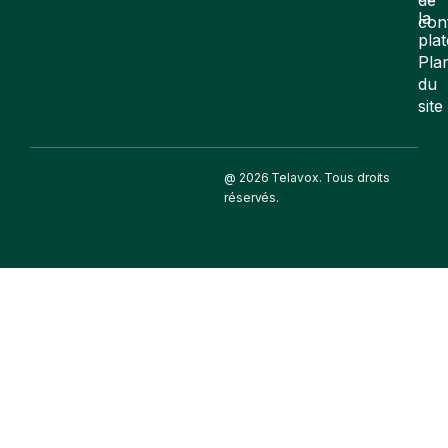
la
con
pla
Pla
du
site
@ 2026 Telavox. Tous droits
réservés.