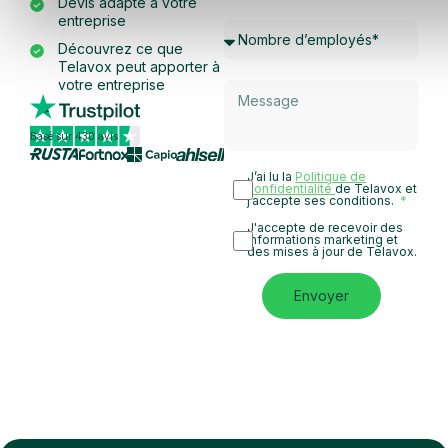
Devis adapté à votre
entreprise
Découvrez ce que
Telavox peut apporter à
votre entreprise
Basé sur 430 avis
J’ai lu la
Politique de
confidentialité
de Telavox et
j’accepte ses conditions.
J'accepte de recevoir des
informations marketing et
des mises à jour de Telavox.
Envoyer