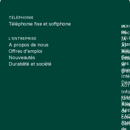
TÉLÉPHONIE
Téléphonie fixe et softphone
SER
IA
Réc
DE
TÉL
IA
L'ENTREPRISE
Sta
A propos de nous
AI
tél
Offres d'emploi
Assi
Ges
Nouveautés
Ess
des
Durabilité et société
le
don
gra
Inté
Dé
AUT
Inf
RES
juri
Blo
Avi
App
de
FA
conf
Stat
Cen
de
de