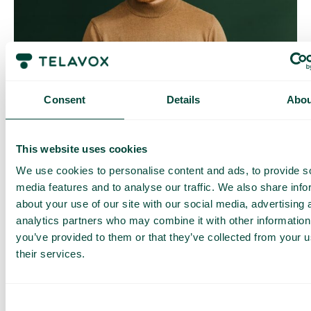
Contrôle quotidien des coûts
Avec Daily Cost Control, vous, en tant que client, pouvez
Consent
Details
Abou
mieux contrôler vos coûts quotidiens lorsque vous surfez en
dehors de l’UE/EEE.
La limite quotidienne a une certaine quantité de data à un prix
This website uses cookies
maximal prédéterminé. Une fois que vous avez consommé
cette quantité de data, vous recevez un SMS et avez la
We use cookies to personalise content and ads, to provide s
possibilité d’acheter plus de data si nécessaire.
media features and to analyse our traffic. We also share info
Comment ça marche
about your use of our site with our social media, advertising 
analytics partners who may combine it with other information
you’ve provided to them or that they’ve collected from your u
their services.
Consent