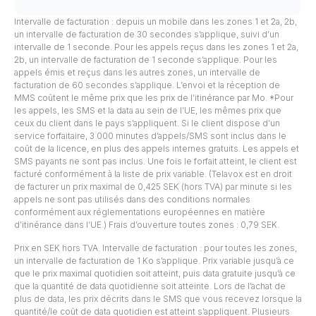
Intervalle de facturation : depuis un mobile dans les zones 1 et 2a, 2b,
un intervalle de facturation de 30 secondes s’applique, suivi d’un
intervalle de 1 seconde. Pour les appels reçus dans les zones 1 et 2a,
2b, un intervalle de facturation de 1 seconde s’applique. Pour les
appels émis et reçus dans les autres zones, un intervalle de
facturation de 60 secondes s’applique. L’envoi et la réception de
MMS coûtent le même prix que les prix de l’itinérance par Mo. *Pour
les appels, les SMS et la data au sein de l’UE, les mêmes prix que
ceux du client dans le pays s’appliquent. Si le client dispose d’un
service forfaitaire, 3 000 minutes d’appels/SMS sont inclus dans le
coût de la licence, en plus des appels internes gratuits. Les appels et
SMS payants ne sont pas inclus. Une fois le forfait atteint, le client est
facturé conformément à la liste de prix variable. (Telavox est en droit
de facturer un prix maximal de 0,425 SEK (hors TVA) par minute si les
appels ne sont pas utilisés dans des conditions normales
conformément aux réglementations européennes en matière
d’itinérance dans l’UE.) Frais d’ouverture toutes zones : 0,79 SEK.
Prix en SEK hors TVA. Intervalle de facturation : pour toutes les zones,
un intervalle de facturation de 1 Ko s’applique. Prix variable jusqu’à ce
que le prix maximal quotidien soit atteint, puis data gratuite jusqu’à ce
que la quantité de data quotidienne soit atteinte. Lors de l’achat de
plus de data, les prix décrits dans le SMS que vous recevez lorsque la
quantité/le coût de data quotidien est atteint s’appliquent. Plusieurs