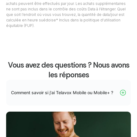
achats peuvent être effectués par jour. Les achats supplémentaires
ne sont pas inclus dans le contrôle des coûts Data à l’étranger. Quel
que soit l’endroit où vous vous trouvez, la quantité de data/jour est
calculée en heure suédoise* Inclus dans la politique d’utilisation
équitable (FUP).
Vous avez des questions ? Nous avons
les réponses
Comment savoir si j'ai Telavox Mobile ou Mobile+ ?