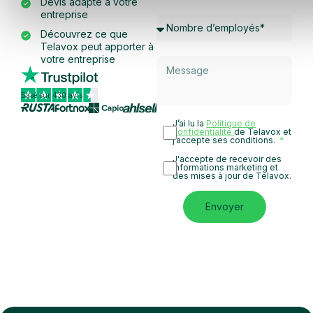
Devis adapté à votre
entreprise
Découvrez ce que
Telavox peut apporter à
votre entreprise
Basé sur 430 avis
J’ai lu la
Politique de
confidentialité
de Telavox et
j’accepte ses conditions.
J'accepte de recevoir des
informations marketing et
des mises à jour de Telavox.
Envoyer