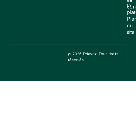
la
con
pla
Pla
du
site
@ 2026 Telavox. Tous droits
réservés.