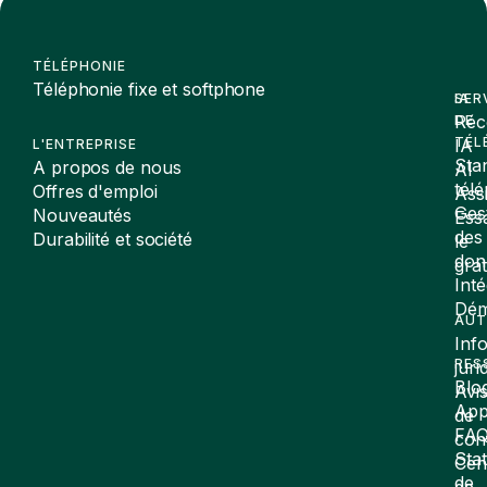
TÉLÉPHONIE
Téléphonie fixe et softphone
SER
IA
Réc
DE
TÉL
IA
L'ENTREPRISE
Sta
A propos de nous
AI
tél
Offres d'emploi
Assi
Ges
Nouveautés
Ess
des
Durabilité et société
le
don
gra
Inté
Dé
AUT
Inf
RES
juri
Blo
Avi
App
de
FA
conf
Stat
Cen
de
de