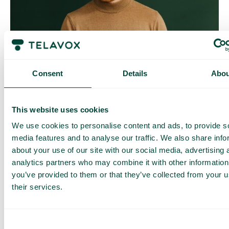
Contrôle quotidien des coûts
Avec Daily Cost Control, vous, en tant que client, pouvez
Consent
Details
Abou
mieux contrôler vos coûts quotidiens lorsque vous surfez en
dehors de l’UE/EEE.
La limite quotidienne a une certaine quantité de data à un prix
This website uses cookies
maximal prédéterminé. Une fois que vous avez consommé
cette quantité de data, vous recevez un SMS et avez la
We use cookies to personalise content and ads, to provide s
possibilité d’acheter plus de data si nécessaire.
media features and to analyse our traffic. We also share info
Comment ça marche
about your use of our site with our social media, advertising 
analytics partners who may combine it with other information
you’ve provided to them or that they’ve collected from your u
their services.
Consent