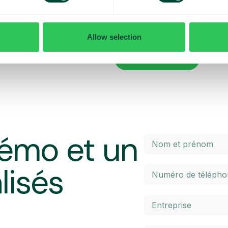
x contrôler vos coûts quotidiens
Vous voulez en savoir plus sur le
penser lorsque vous voyagez ? Da
l’itinérance à l’intérieur et à l’ex
Allow selection
 maximal prédéterminé. Une fois
élevés. Cliquez sur le bouton ci-
 un SMS et avez la possibilité
En savoir plus
émo et un
lisés