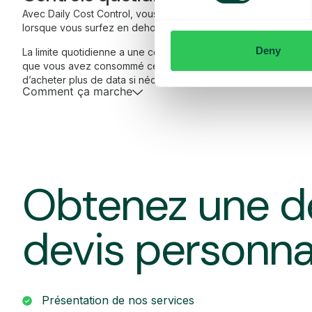
Avec Daily Cost Control, vous, en tant que client, pouvez mieu
lorsque vous surfez en dehors de l’UE/EEE.
Deny
La limite quotidienne a une certaine quantité de data à un prix
que vous avez consommé cette quantité de data, vous recevez
d’acheter plus de data si nécessaire.
Comment ça marche
Obtenez une d
devis personna
Présentation de nos services