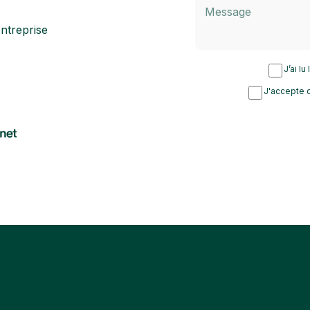
ntreprise
J’ai lu
J'accepte d