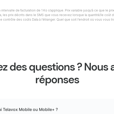
intervalle de facturation de 1 Ko s’applique. Prix variable jusqu’à ce que le prix
ta, les prix décrits dans le SMS que vous recevez lorsque la quantité/le coût d
e contrôle des coûts Data à l’étranger. Quel que soit l’endroit où vous vous t
z des questions ? Nous 
réponses
ai Telavox Mobile ou Mobile+ ?