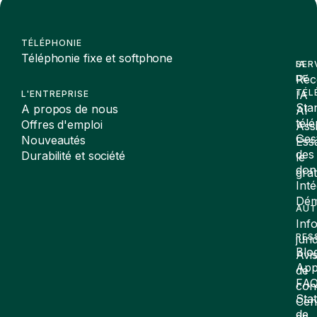
TÉLÉPHONIE
Téléphonie fixe et softphone
SER
IA
Réc
DE
TÉL
IA
L'ENTREPRISE
Sta
A propos de nous
AI
tél
Offres d'emploi
Assi
Ges
Nouveautés
Ess
des
Durabilité et société
le
don
gra
Inté
Dé
AUT
Inf
RES
juri
Blo
Avi
App
de
FA
conf
Stat
Cen
de
de