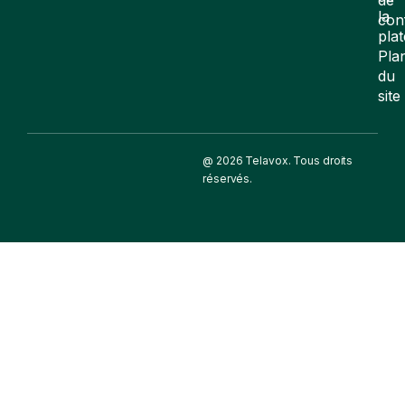
la
con
pla
Pla
du
site
@ 2026 Telavox. Tous droits
réservés.