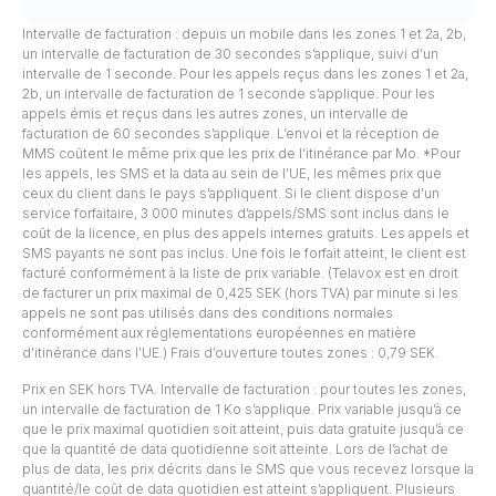
Intervalle de facturation : depuis un mobile dans les zones 1 et 2a, 2b,
un intervalle de facturation de 30 secondes s’applique, suivi d’un
intervalle de 1 seconde. Pour les appels reçus dans les zones 1 et 2a,
2b, un intervalle de facturation de 1 seconde s’applique. Pour les
appels émis et reçus dans les autres zones, un intervalle de
facturation de 60 secondes s’applique. L’envoi et la réception de
MMS coûtent le même prix que les prix de l’itinérance par Mo. *Pour
les appels, les SMS et la data au sein de l’UE, les mêmes prix que
ceux du client dans le pays s’appliquent. Si le client dispose d’un
service forfaitaire, 3 000 minutes d’appels/SMS sont inclus dans le
coût de la licence, en plus des appels internes gratuits. Les appels et
SMS payants ne sont pas inclus. Une fois le forfait atteint, le client est
facturé conformément à la liste de prix variable. (Telavox est en droit
de facturer un prix maximal de 0,425 SEK (hors TVA) par minute si les
appels ne sont pas utilisés dans des conditions normales
conformément aux réglementations européennes en matière
d’itinérance dans l’UE.) Frais d’ouverture toutes zones : 0,79 SEK.
Prix en SEK hors TVA. Intervalle de facturation : pour toutes les zones,
un intervalle de facturation de 1 Ko s’applique. Prix variable jusqu’à ce
que le prix maximal quotidien soit atteint, puis data gratuite jusqu’à ce
que la quantité de data quotidienne soit atteinte. Lors de l’achat de
plus de data, les prix décrits dans le SMS que vous recevez lorsque la
quantité/le coût de data quotidien est atteint s’appliquent. Plusieurs