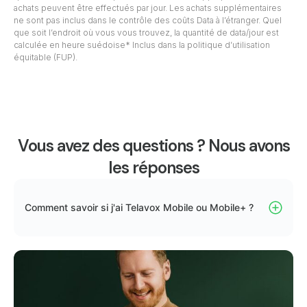
achats peuvent être effectués par jour. Les achats supplémentaires
ne sont pas inclus dans le contrôle des coûts Data à l’étranger. Quel
que soit l’endroit où vous vous trouvez, la quantité de data/jour est
calculée en heure suédoise* Inclus dans la politique d’utilisation
équitable (FUP).
Vous avez des questions ? Nous avons
les réponses
Comment savoir si j'ai Telavox Mobile ou Mobile+ ?