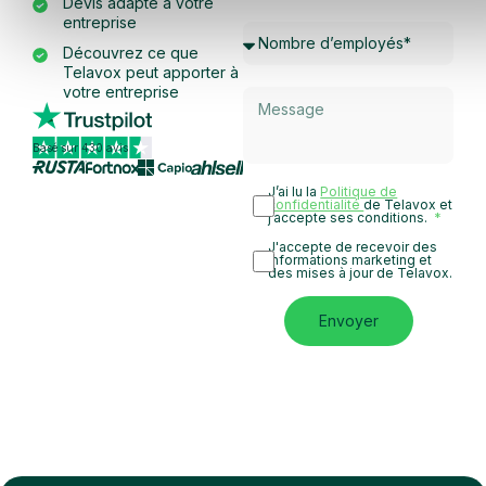
Devis adapté à votre
entreprise
Découvrez ce que
Telavox peut apporter à
votre entreprise
Basé sur 430 avis
J’ai lu la
Politique de
confidentialité
de Telavox et
j’accepte ses conditions.
J'accepte de recevoir des
informations marketing et
des mises à jour de Telavox.
Envoyer