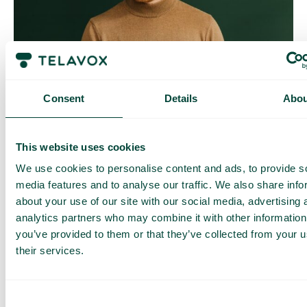
Contrôle quotidien des coûts
Avec Daily Cost Control, vous, en tant que client, pouvez
Consent
Details
Abou
mieux contrôler vos coûts quotidiens lorsque vous surfez en
dehors de l’UE/EEE.
La limite quotidienne a une certaine quantité de data à un prix
This website uses cookies
maximal prédéterminé. Une fois que vous avez consommé
cette quantité de data, vous recevez un SMS et avez la
We use cookies to personalise content and ads, to provide s
possibilité d’acheter plus de data si nécessaire.
media features and to analyse our traffic. We also share info
Comment ça marche
about your use of our site with our social media, advertising 
analytics partners who may combine it with other information
you’ve provided to them or that they’ve collected from your u
their services.
Consent