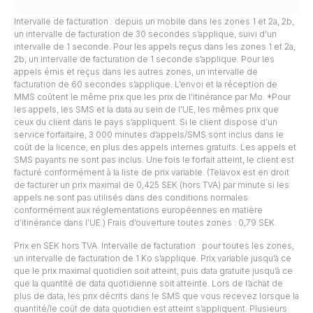
Intervalle de facturation : depuis un mobile dans les zones 1 et 2a, 2b,
un intervalle de facturation de 30 secondes s’applique, suivi d’un
intervalle de 1 seconde. Pour les appels reçus dans les zones 1 et 2a,
2b, un intervalle de facturation de 1 seconde s’applique. Pour les
appels émis et reçus dans les autres zones, un intervalle de
facturation de 60 secondes s’applique. L’envoi et la réception de
MMS coûtent le même prix que les prix de l’itinérance par Mo. *Pour
les appels, les SMS et la data au sein de l’UE, les mêmes prix que
ceux du client dans le pays s’appliquent. Si le client dispose d’un
service forfaitaire, 3 000 minutes d’appels/SMS sont inclus dans le
coût de la licence, en plus des appels internes gratuits. Les appels et
SMS payants ne sont pas inclus. Une fois le forfait atteint, le client est
facturé conformément à la liste de prix variable. (Telavox est en droit
de facturer un prix maximal de 0,425 SEK (hors TVA) par minute si les
appels ne sont pas utilisés dans des conditions normales
conformément aux réglementations européennes en matière
d’itinérance dans l’UE.) Frais d’ouverture toutes zones : 0,79 SEK.
Prix en SEK hors TVA. Intervalle de facturation : pour toutes les zones,
un intervalle de facturation de 1 Ko s’applique. Prix variable jusqu’à ce
que le prix maximal quotidien soit atteint, puis data gratuite jusqu’à ce
que la quantité de data quotidienne soit atteinte. Lors de l’achat de
plus de data, les prix décrits dans le SMS que vous recevez lorsque la
quantité/le coût de data quotidien est atteint s’appliquent. Plusieurs