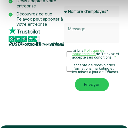
Devis adapté à votre
entreprise
Découvrez ce que
Telavox peut apporter à
votre entreprise
Basé sur 430 avis
J’ai lu la
Politique de
confidentialité
de Telavox et
j’accepte ses conditions.
J'accepte de recevoir des
informations marketing et
des mises à jour de Telavox.
Envoyer