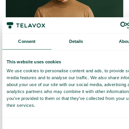
Contrôle quotidien des coûts
Avec Daily Cost Control, vous, en tant que client, pouvez
Consent
Details
Abou
mieux contrôler vos coûts quotidiens lorsque vous surfez en
dehors de l’UE/EEE.
La limite quotidienne a une certaine quantité de data à un prix
This website uses cookies
maximal prédéterminé. Une fois que vous avez consommé
cette quantité de data, vous recevez un SMS et avez la
We use cookies to personalise content and ads, to provide s
possibilité d’acheter plus de data si nécessaire.
media features and to analyse our traffic. We also share info
Comment ça marche
about your use of our site with our social media, advertising 
analytics partners who may combine it with other information
you’ve provided to them or that they’ve collected from your u
their services.
Consent