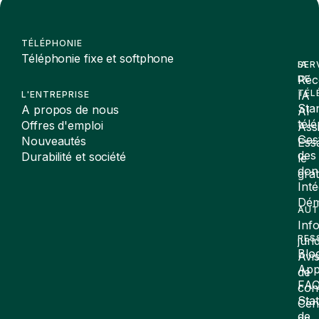
TÉLÉPHONIE
Téléphonie fixe et softphone
SER
IA
Réc
DE
TÉL
IA
L'ENTREPRISE
Sta
A propos de nous
AI
tél
Offres d'emploi
Assi
Ges
Nouveautés
Ess
des
Durabilité et société
le
don
gra
Inté
Dé
AUT
Inf
RES
juri
Blo
Avi
App
de
FA
conf
Stat
Cen
de
de