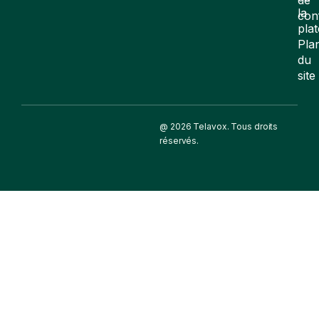
la
con
pla
Pla
du
site
@ 2026 Telavox. Tous droits
réservés.