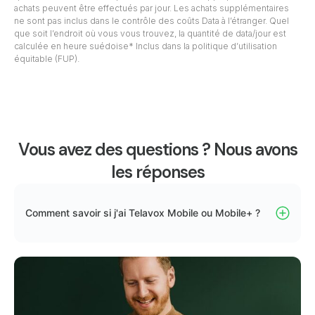
achats peuvent être effectués par jour. Les achats supplémentaires
ne sont pas inclus dans le contrôle des coûts Data à l’étranger. Quel
que soit l’endroit où vous vous trouvez, la quantité de data/jour est
calculée en heure suédoise* Inclus dans la politique d’utilisation
équitable (FUP).
Vous avez des questions ? Nous avons
les réponses
Comment savoir si j'ai Telavox Mobile ou Mobile+ ?