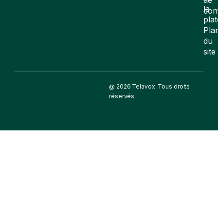
la
con
pla
Pla
du
site
@ 2026 Telavox. Tous droits
réservés.