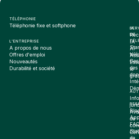
TÉLÉPHONIE
Téléphonie fixe et softphone
SER
IA
Réc
DE
TÉL
IA
L'ENTREPRISE
Sta
A propos de nous
AI
tél
Offres d'emploi
Assi
Ges
Nouveautés
Ess
des
Durabilité et société
le
don
gra
Inté
Dé
AUT
Inf
RES
juri
Blo
Avi
App
de
FA
conf
Stat
Cen
de
de