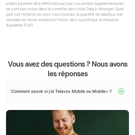
achats peuvent être effectués par jour. Les achats supplémentaires
ne sont pas inclus dans le contrôle des coûts Data à l’étranger. Quel
que soit l’endroit où vous vous trouvez, la quantité de data/jour est
calculée en heure suédoise* Inclus dans la politique d’utilisation
équitable (FUP).
Vous avez des questions ? Nous avons
les réponses
Comment savoir si j'ai Telavox Mobile ou Mobile+ ?