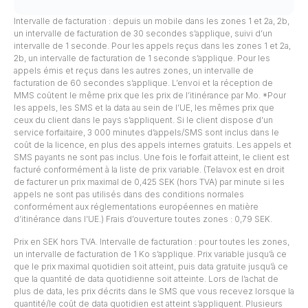
Intervalle de facturation : depuis un mobile dans les zones 1 et 2a, 2b,
un intervalle de facturation de 30 secondes s’applique, suivi d’un
intervalle de 1 seconde. Pour les appels reçus dans les zones 1 et 2a,
2b, un intervalle de facturation de 1 seconde s’applique. Pour les
appels émis et reçus dans les autres zones, un intervalle de
facturation de 60 secondes s’applique. L’envoi et la réception de
MMS coûtent le même prix que les prix de l’itinérance par Mo. *Pour
les appels, les SMS et la data au sein de l’UE, les mêmes prix que
ceux du client dans le pays s’appliquent. Si le client dispose d’un
service forfaitaire, 3 000 minutes d’appels/SMS sont inclus dans le
coût de la licence, en plus des appels internes gratuits. Les appels et
SMS payants ne sont pas inclus. Une fois le forfait atteint, le client est
facturé conformément à la liste de prix variable. (Telavox est en droit
de facturer un prix maximal de 0,425 SEK (hors TVA) par minute si les
appels ne sont pas utilisés dans des conditions normales
conformément aux réglementations européennes en matière
d’itinérance dans l’UE.) Frais d’ouverture toutes zones : 0,79 SEK.
Prix en SEK hors TVA. Intervalle de facturation : pour toutes les zones,
un intervalle de facturation de 1 Ko s’applique. Prix variable jusqu’à ce
que le prix maximal quotidien soit atteint, puis data gratuite jusqu’à ce
que la quantité de data quotidienne soit atteinte. Lors de l’achat de
plus de data, les prix décrits dans le SMS que vous recevez lorsque la
quantité/le coût de data quotidien est atteint s’appliquent. Plusieurs