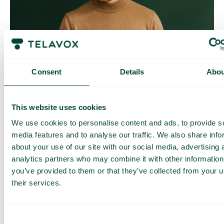
Contrôle quotidien des coûts
Avec Daily Cost Control, vous, en tant que client, pouvez
Consent
Details
Abou
mieux contrôler vos coûts quotidiens lorsque vous surfez en
dehors de l’UE/EEE.
La limite quotidienne a une certaine quantité de data à un prix
This website uses cookies
maximal prédéterminé. Une fois que vous avez consommé
cette quantité de data, vous recevez un SMS et avez la
We use cookies to personalise content and ads, to provide s
possibilité d’acheter plus de data si nécessaire.
media features and to analyse our traffic. We also share info
Comment ça marche
about your use of our site with our social media, advertising 
analytics partners who may combine it with other information
you’ve provided to them or that they’ve collected from your u
their services.
Consent