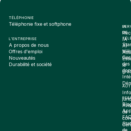
TÉLÉPHONIE
Téléphonie fixe et softphone
SER
IA
Réc
DE
TÉL
IA
L'ENTREPRISE
Sta
A propos de nous
AI
tél
Offres d'emploi
Assi
Ges
Nouveautés
Ess
des
Durabilité et société
le
don
gra
Inté
Dé
AUT
Inf
RES
juri
Blo
Avi
App
de
FA
conf
Stat
Cen
de
de