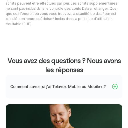
achats peuvent être effectués par jour. Les achats supplémentaires
ne sont pas inclus dans le contrôle des coûts Data à l’étranger. Quel
que soit l’endroit où vous vous trouvez, la quantité de data/jour est
calculée en heure suédoise* Inclus dans la politique d’utilisation
équitable (FUP).
Vous avez des questions ? Nous avons
les réponses
Comment savoir si j'ai Telavox Mobile ou Mobile+ ?