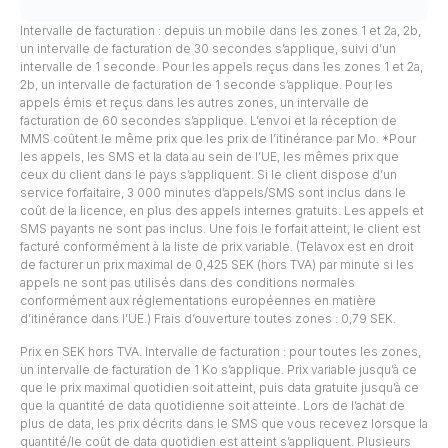
Intervalle de facturation : depuis un mobile dans les zones 1 et 2a, 2b,
un intervalle de facturation de 30 secondes s’applique, suivi d’un
intervalle de 1 seconde. Pour les appels reçus dans les zones 1 et 2a,
2b, un intervalle de facturation de 1 seconde s’applique. Pour les
appels émis et reçus dans les autres zones, un intervalle de
facturation de 60 secondes s’applique. L’envoi et la réception de
MMS coûtent le même prix que les prix de l’itinérance par Mo. *Pour
les appels, les SMS et la data au sein de l’UE, les mêmes prix que
ceux du client dans le pays s’appliquent. Si le client dispose d’un
service forfaitaire, 3 000 minutes d’appels/SMS sont inclus dans le
coût de la licence, en plus des appels internes gratuits. Les appels et
SMS payants ne sont pas inclus. Une fois le forfait atteint, le client est
facturé conformément à la liste de prix variable. (Telavox est en droit
de facturer un prix maximal de 0,425 SEK (hors TVA) par minute si les
appels ne sont pas utilisés dans des conditions normales
conformément aux réglementations européennes en matière
d’itinérance dans l’UE.) Frais d’ouverture toutes zones : 0,79 SEK.
Prix en SEK hors TVA. Intervalle de facturation : pour toutes les zones,
un intervalle de facturation de 1 Ko s’applique. Prix variable jusqu’à ce
que le prix maximal quotidien soit atteint, puis data gratuite jusqu’à ce
que la quantité de data quotidienne soit atteinte. Lors de l’achat de
plus de data, les prix décrits dans le SMS que vous recevez lorsque la
quantité/le coût de data quotidien est atteint s’appliquent. Plusieurs