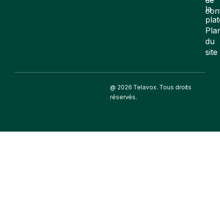
la
con
pla
Pla
du
site
@ 2026 Telavox. Tous droits
réservés.