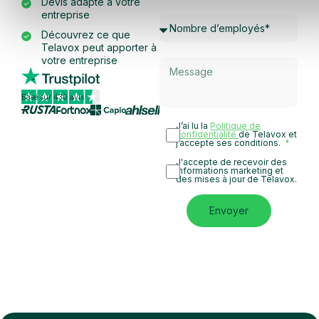
Devis adapté à votre
entreprise
Découvrez ce que
Telavox peut apporter à
votre entreprise
Basé sur 430 avis
J’ai lu la
Politique de
confidentialité
de Telavox et
j’accepte ses conditions.
J'accepte de recevoir des
informations marketing et
des mises à jour de Telavox.
Envoyer