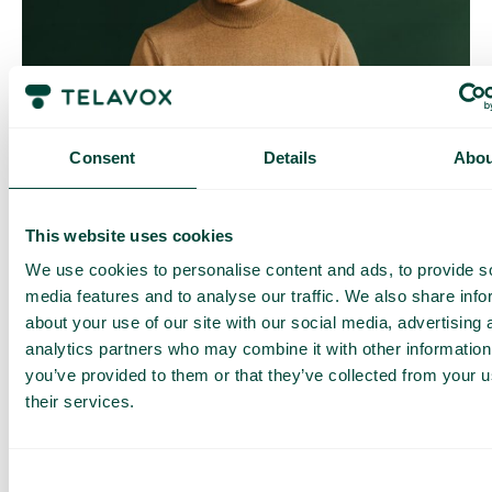
Contrôle quotidien des coûts
Avec Daily Cost Control, vous, en tant que client, pouvez
Consent
Details
Abou
mieux contrôler vos coûts quotidiens lorsque vous surfez en
dehors de l’UE/EEE.
La limite quotidienne a une certaine quantité de data à un prix
This website uses cookies
maximal prédéterminé. Une fois que vous avez consommé
cette quantité de data, vous recevez un SMS et avez la
We use cookies to personalise content and ads, to provide s
possibilité d’acheter plus de data si nécessaire.
media features and to analyse our traffic. We also share info
Comment ça marche
about your use of our site with our social media, advertising 
analytics partners who may combine it with other information
you’ve provided to them or that they’ve collected from your u
their services.
Consent