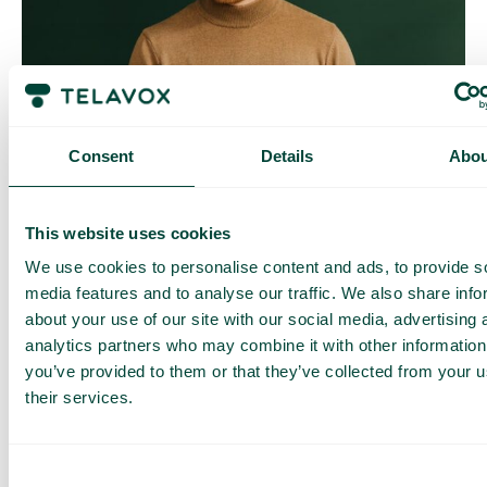
Contrôle quotidien des coûts
Avec Daily Cost Control, vous, en tant que client, pouvez
Consent
Details
Abou
mieux contrôler vos coûts quotidiens lorsque vous surfez en
dehors de l’UE/EEE.
La limite quotidienne a une certaine quantité de data à un prix
This website uses cookies
maximal prédéterminé. Une fois que vous avez consommé
cette quantité de data, vous recevez un SMS et avez la
We use cookies to personalise content and ads, to provide s
possibilité d’acheter plus de data si nécessaire.
media features and to analyse our traffic. We also share info
Comment ça marche
about your use of our site with our social media, advertising 
analytics partners who may combine it with other information
you’ve provided to them or that they’ve collected from your u
their services.
Consent