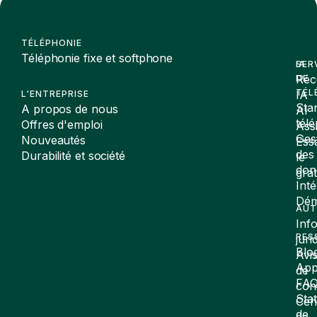
TÉLÉPHONIE
Téléphonie fixe et softphone
SER
IA
Réc
DE
TÉL
IA
L'ENTREPRISE
Sta
A propos de nous
AI
tél
Offres d'emploi
Assi
Ges
Nouveautés
Ess
des
Durabilité et société
le
don
gra
Inté
Dé
AUT
Inf
RES
juri
Blo
Avi
App
de
FA
conf
Stat
Cen
de
de