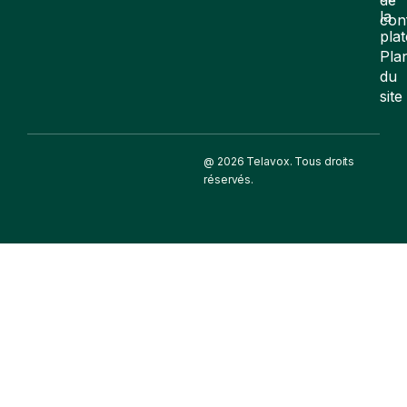
la
con
pla
Pla
du
site
@ 2026 Telavox. Tous droits
réservés.