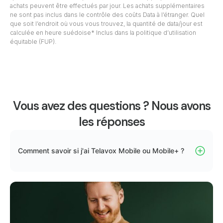
achats peuvent être effectués par jour. Les achats supplémentaires
ne sont pas inclus dans le contrôle des coûts Data à l’étranger. Quel
que soit l’endroit où vous vous trouvez, la quantité de data/jour est
calculée en heure suédoise* Inclus dans la politique d’utilisation
équitable (FUP).
Vous avez des questions ? Nous avons
les réponses
Comment savoir si j'ai Telavox Mobile ou Mobile+ ?