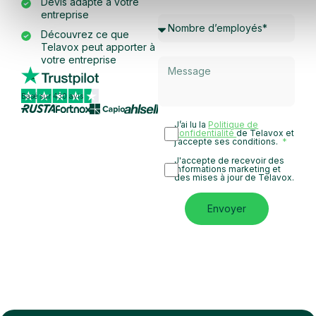
Devis adapté à votre
entreprise
Découvrez ce que
Telavox peut apporter à
votre entreprise
Basé sur 430 avis
J’ai lu la
Politique de
confidentialité
de Telavox et
j’accepte ses conditions.
J'accepte de recevoir des
informations marketing et
des mises à jour de Telavox.
Envoyer