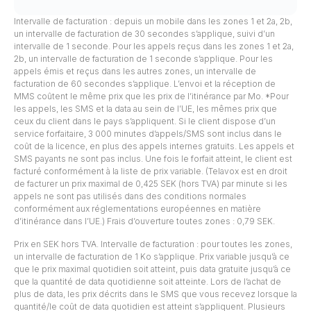
Intervalle de facturation : depuis un mobile dans les zones 1 et 2a, 2b,
un intervalle de facturation de 30 secondes s’applique, suivi d’un
intervalle de 1 seconde. Pour les appels reçus dans les zones 1 et 2a,
2b, un intervalle de facturation de 1 seconde s’applique. Pour les
appels émis et reçus dans les autres zones, un intervalle de
facturation de 60 secondes s’applique. L’envoi et la réception de
MMS coûtent le même prix que les prix de l’itinérance par Mo. *Pour
les appels, les SMS et la data au sein de l’UE, les mêmes prix que
ceux du client dans le pays s’appliquent. Si le client dispose d’un
service forfaitaire, 3 000 minutes d’appels/SMS sont inclus dans le
coût de la licence, en plus des appels internes gratuits. Les appels et
SMS payants ne sont pas inclus. Une fois le forfait atteint, le client est
facturé conformément à la liste de prix variable. (Telavox est en droit
de facturer un prix maximal de 0,425 SEK (hors TVA) par minute si les
appels ne sont pas utilisés dans des conditions normales
conformément aux réglementations européennes en matière
d’itinérance dans l’UE.) Frais d’ouverture toutes zones : 0,79 SEK.
Prix en SEK hors TVA. Intervalle de facturation : pour toutes les zones,
un intervalle de facturation de 1 Ko s’applique. Prix variable jusqu’à ce
que le prix maximal quotidien soit atteint, puis data gratuite jusqu’à ce
que la quantité de data quotidienne soit atteinte. Lors de l’achat de
plus de data, les prix décrits dans le SMS que vous recevez lorsque la
quantité/le coût de data quotidien est atteint s’appliquent. Plusieurs