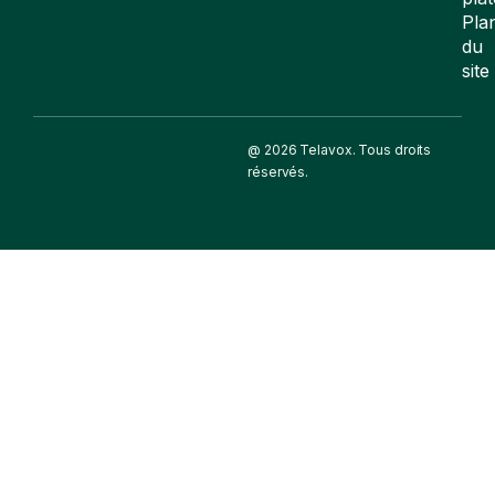
Pla
du
site
@ 2026 Telavox. Tous droits
réservés.