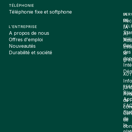
TÉLÉPHONIE
Téléphonie fixe et softphone
SER
IA
Réc
DE
TÉL
IA
L'ENTREPRISE
Sta
A propos de nous
AI
tél
Offres d'emploi
Assi
Ges
Nouveautés
Ess
des
Durabilité et société
le
don
gra
Inté
Dé
AUT
Inf
RES
juri
Blo
Avi
App
de
FA
conf
Stat
Cen
de
de
la
con
pla