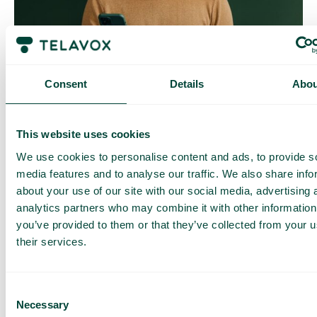
Contrôle quotidien des coûts
Avec Daily Cost Control, vous, en tant que client, pouvez
mieux contrôler vos coûts quotidiens lorsque vous surfez en
Consent
Details
Abou
dehors de l’UE/EEE.
La limite quotidienne a une certaine quantité de data à un prix
maximal prédéterminé. Une fois que vous avez consommé
This website uses cookies
cette quantité de data, vous recevez un SMS et avez la
possibilité d’acheter plus de data si nécessaire.
We use cookies to personalise content and ads, to provide s
Comment ça marche
media features and to analyse our traffic. We also share info
about your use of our site with our social media, advertising 
analytics partners who may combine it with other information
you’ve provided to them or that they’ve collected from your u
their services.
Consent
Necessary
Questions et réponses fréquentes
Selection