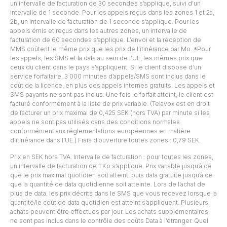
un intervalle de facturation de 30 secondes s’applique, suivi d’un
intervalle de 1 seconde. Pour les appels reçus dans les zones 1 et 2a,
2b, un intervalle de facturation de 1 seconde s’applique. Pour les
appels émis et reçus dans les autres zones, un intervalle de
facturation de 60 secondes s’applique. L’envoi et la réception de
MMS coûtent le même prix que les prix de l’itinérance par Mo. *Pour
les appels, les SMS et la data au sein de l’UE, les mêmes prix que
ceux du client dans le pays s’appliquent. Si le client dispose d’un
service forfaitaire, 3 000 minutes d’appels/SMS sont inclus dans le
coût de la licence, en plus des appels internes gratuits. Les appels et
SMS payants ne sont pas inclus. Une fois le forfait atteint, le client est
facturé conformément à la liste de prix variable. (Telavox est en droit
de facturer un prix maximal de 0,425 SEK (hors TVA) par minute si les
appels ne sont pas utilisés dans des conditions normales
conformément aux réglementations européennes en matière
d’itinérance dans l’UE.) Frais d’ouverture toutes zones : 0,79 SEK.
Prix en SEK hors TVA. Intervalle de facturation : pour toutes les zones,
un intervalle de facturation de 1 Ko s’applique. Prix variable jusqu’à ce
que le prix maximal quotidien soit atteint, puis data gratuite jusqu’à ce
que la quantité de data quotidienne soit atteinte. Lors de l’achat de
plus de data, les prix décrits dans le SMS que vous recevez lorsque la
quantité/le coût de data quotidien est atteint s’appliquent. Plusieurs
achats peuvent être effectués par jour. Les achats supplémentaires
ne sont pas inclus dans le contrôle des coûts Data à l’étranger. Quel