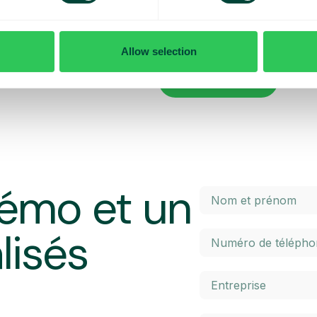
x contrôler vos coûts quotidiens
Vous voulez en savoir plus sur le
penser lorsque vous voyagez ? Da
l’itinérance à l’intérieur et à l’ex
Allow selection
 maximal prédéterminé. Une fois
élevés. Cliquez sur le bouton ci-
 un SMS et avez la possibilité
En savoir plus
émo et un
lisés