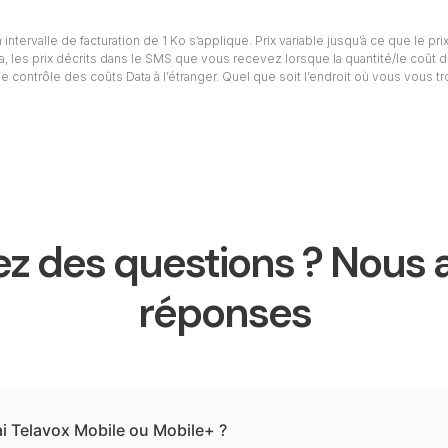
intervalle de facturation de 1 Ko s’applique. Prix variable jusqu’à ce que le prix
ta, les prix décrits dans le SMS que vous recevez lorsque la quantité/le coût d
e contrôle des coûts Data à l’étranger. Quel que soit l’endroit où vous vous t
z des questions ? Nous 
réponses
ai Telavox Mobile ou Mobile+ ?