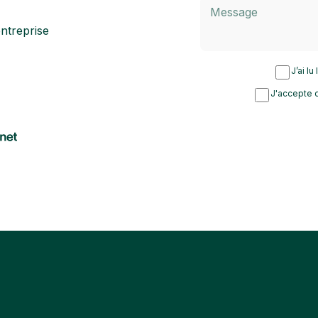
ntreprise
J’ai lu
J'accepte d