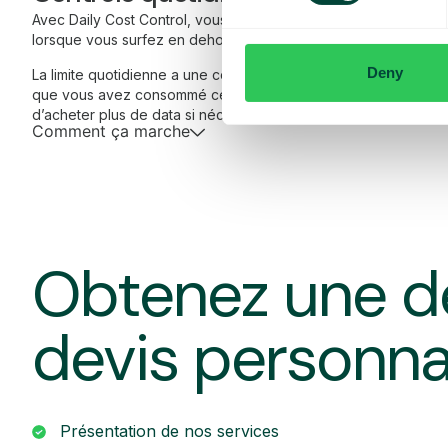
Avec Daily Cost Control, vous, en tant que client, pouvez mieu
lorsque vous surfez en dehors de l’UE/EEE.
Deny
La limite quotidienne a une certaine quantité de data à un prix
que vous avez consommé cette quantité de data, vous recevez
d’acheter plus de data si nécessaire.
Comment ça marche
Obtenez une d
devis personna
Présentation de nos services