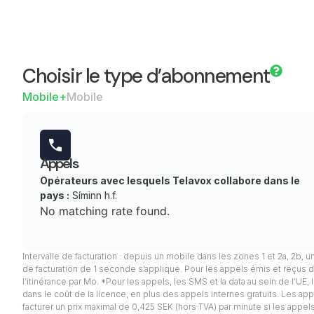
Choisir le type d’abonnement
Mobile+
Mobile
Appels
Opérateurs avec lesquels Telavox collabore dans le
pays :
Síminn h.f.
No matching rate found.
Intervalle de facturation : depuis un mobile dans les zones 1 et 2a, 2b, u
de facturation de 1 seconde s’applique. Pour les appels émis et reçus d
l’itinérance par Mo. *Pour les appels, les SMS et la data au sein de l’UE
dans le coût de la licence, en plus des appels internes gratuits. Les appel
facturer un prix maximal de 0,425 SEK (hors TVA) par minute si les app