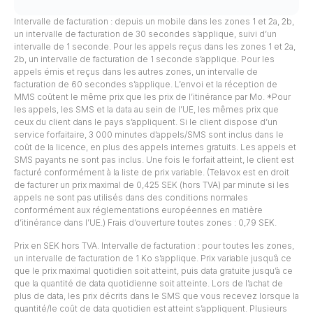
Intervalle de facturation : depuis un mobile dans les zones 1 et 2a, 2b,
un intervalle de facturation de 30 secondes s’applique, suivi d’un
intervalle de 1 seconde. Pour les appels reçus dans les zones 1 et 2a,
2b, un intervalle de facturation de 1 seconde s’applique. Pour les
appels émis et reçus dans les autres zones, un intervalle de
facturation de 60 secondes s’applique. L’envoi et la réception de
MMS coûtent le même prix que les prix de l’itinérance par Mo. *Pour
les appels, les SMS et la data au sein de l’UE, les mêmes prix que
ceux du client dans le pays s’appliquent. Si le client dispose d’un
service forfaitaire, 3 000 minutes d’appels/SMS sont inclus dans le
coût de la licence, en plus des appels internes gratuits. Les appels et
SMS payants ne sont pas inclus. Une fois le forfait atteint, le client est
facturé conformément à la liste de prix variable. (Telavox est en droit
de facturer un prix maximal de 0,425 SEK (hors TVA) par minute si les
appels ne sont pas utilisés dans des conditions normales
conformément aux réglementations européennes en matière
d’itinérance dans l’UE.) Frais d’ouverture toutes zones : 0,79 SEK.
Prix en SEK hors TVA. Intervalle de facturation : pour toutes les zones,
un intervalle de facturation de 1 Ko s’applique. Prix variable jusqu’à ce
que le prix maximal quotidien soit atteint, puis data gratuite jusqu’à ce
que la quantité de data quotidienne soit atteinte. Lors de l’achat de
plus de data, les prix décrits dans le SMS que vous recevez lorsque la
quantité/le coût de data quotidien est atteint s’appliquent. Plusieurs