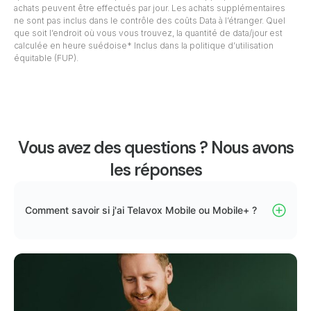
achats peuvent être effectués par jour. Les achats supplémentaires
ne sont pas inclus dans le contrôle des coûts Data à l’étranger. Quel
que soit l’endroit où vous vous trouvez, la quantité de data/jour est
calculée en heure suédoise* Inclus dans la politique d’utilisation
équitable (FUP).
Vous avez des questions ? Nous avons
les réponses
Comment savoir si j'ai Telavox Mobile ou Mobile+ ?