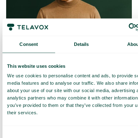
Contrôle quotidien des coûts
Avec Daily Cost Control, vous, en tant que client, pouvez
Consent
Details
Abou
mieux contrôler vos coûts quotidiens lorsque vous surfez en
dehors de l’UE/EEE.
La limite quotidienne a une certaine quantité de data à un prix
This website uses cookies
maximal prédéterminé. Une fois que vous avez consommé
cette quantité de data, vous recevez un SMS et avez la
We use cookies to personalise content and ads, to provide s
possibilité d’acheter plus de data si nécessaire.
media features and to analyse our traffic. We also share info
Comment ça marche
about your use of our site with our social media, advertising 
analytics partners who may combine it with other information
you’ve provided to them or that they’ve collected from your u
their services.
Consent