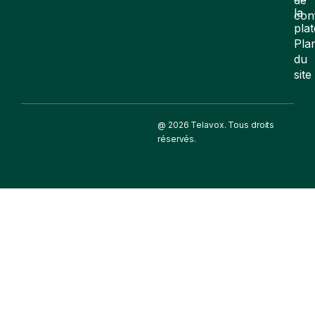
la
con
pla
Pla
du
site
@ 2026 Telavox. Tous droits
réservés.