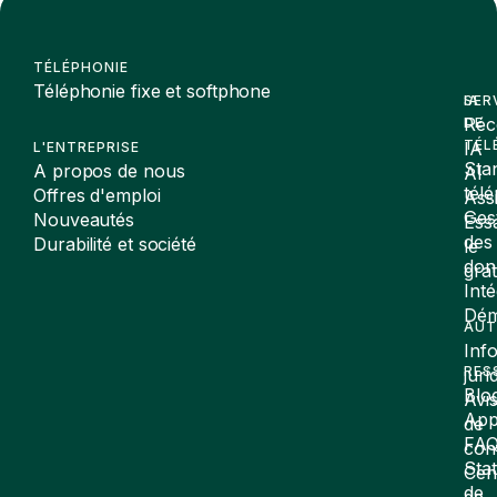
TÉLÉPHONIE
Téléphonie fixe et softphone
SER
IA
Réc
DE
TÉL
IA
L'ENTREPRISE
Sta
A propos de nous
AI
tél
Offres d'emploi
Assi
Ges
Nouveautés
Ess
des
Durabilité et société
le
don
gra
Inté
Dé
AUT
Inf
RES
juri
Blo
Avi
App
de
FA
conf
Stat
Cen
de
de