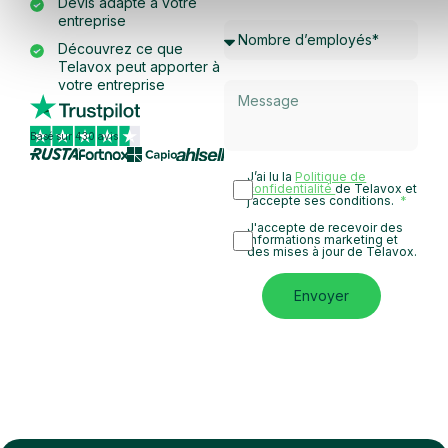
Devis adapté à votre
entreprise
Découvrez ce que
Telavox peut apporter à
votre entreprise
Basé sur 430 avis
J’ai lu la
Politique de
confidentialité
de Telavox et
j’accepte ses conditions.
J'accepte de recevoir des
informations marketing et
des mises à jour de Telavox.
Envoyer