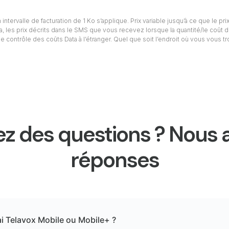
intervalle de facturation de 1 Ko s’applique. Prix variable jusqu’à ce que le prix
ta, les prix décrits dans le SMS que vous recevez lorsque la quantité/le coût d
e contrôle des coûts Data à l’étranger. Quel que soit l’endroit où vous vous t
z des questions ? Nous 
réponses
ai Telavox Mobile ou Mobile+ ?