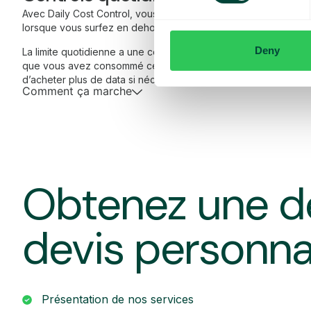
Avec Daily Cost Control, vous, en tant que client, pouvez mieu
lorsque vous surfez en dehors de l’UE/EEE.
Deny
La limite quotidienne a une certaine quantité de data à un prix
que vous avez consommé cette quantité de data, vous recevez
d’acheter plus de data si nécessaire.
Comment ça marche
Obtenez une d
devis personna
Présentation de nos services