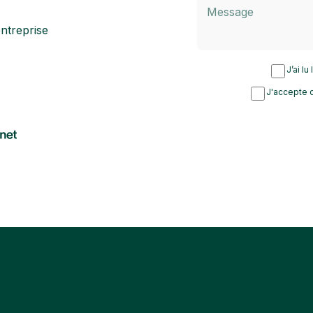
ntreprise
J’ai lu
J'accepte d