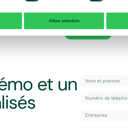
x contrôler vos coûts quotidiens
Vous voulez en savoir plus sur le
penser lorsque vous voyagez ? Da
l’itinérance à l’intérieur et à l’ex
Allow selection
 maximal prédéterminé. Une fois
élevés. Cliquez sur le bouton ci-
 un SMS et avez la possibilité
En savoir plus
émo et un
lisés