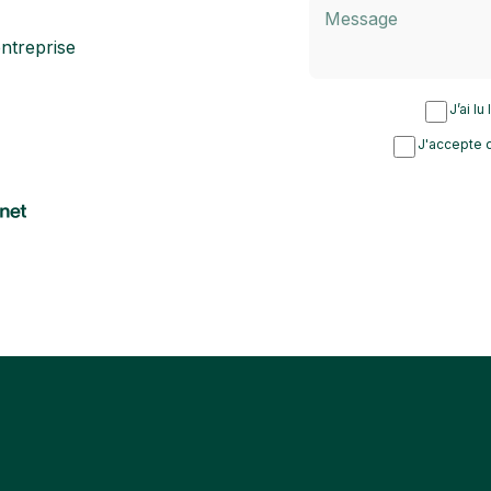
ntreprise
J’ai lu
J'accepte d