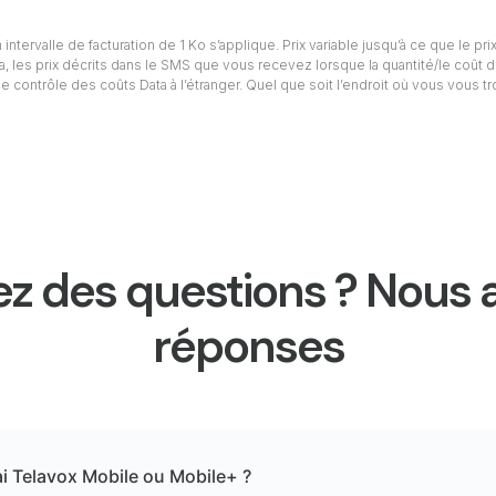
intervalle de facturation de 1 Ko s’applique. Prix variable jusqu’à ce que le prix
ta, les prix décrits dans le SMS que vous recevez lorsque la quantité/le coût d
e contrôle des coûts Data à l’étranger. Quel que soit l’endroit où vous vous t
z des questions ? Nous 
réponses
ai Telavox Mobile ou Mobile+ ?