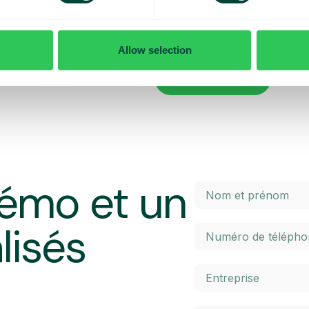
x contrôler vos coûts quotidiens
Vous voulez en savoir plus sur le
penser lorsque vous voyagez ? Da
l’itinérance à l’intérieur et à l’ex
Allow selection
 maximal prédéterminé. Une fois
élevés. Cliquez sur le bouton ci-
 un SMS et avez la possibilité
En savoir plus
émo et un
lisés