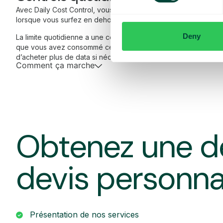
Avec Daily Cost Control, vous, en tant que client, pouvez mieu
lorsque vous surfez en dehors de l’UE/EEE.
Deny
La limite quotidienne a une certaine quantité de data à un prix
que vous avez consommé cette quantité de data, vous recevez
d’acheter plus de data si nécessaire.
Comment ça marche
Obtenez une d
devis personna
Présentation de nos services