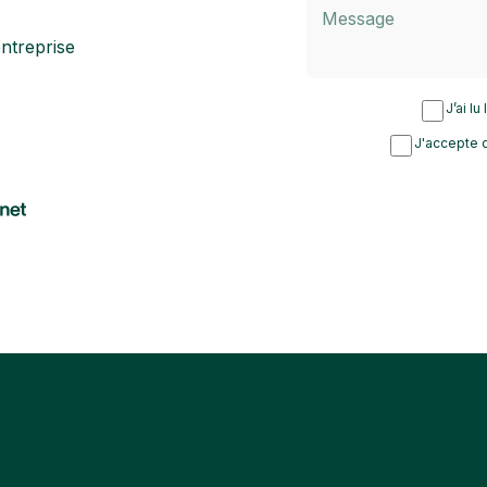
ntreprise
J’ai lu
J'accepte d