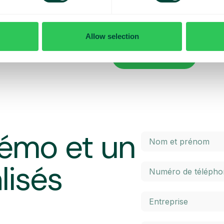
x contrôler vos coûts quotidiens
Vous voulez en savoir plus sur le
penser lorsque vous voyagez ? Da
l’itinérance à l’intérieur et à l’ex
Allow selection
 maximal prédéterminé. Une fois
élevés. Cliquez sur le bouton ci-
 un SMS et avez la possibilité
En savoir plus
émo et un
lisés