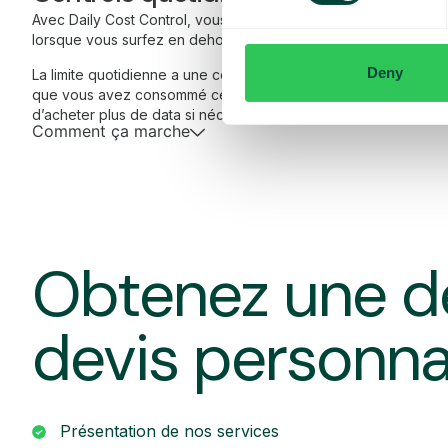
Avec Daily Cost Control, vous, en tant que client, pouvez mieu
lorsque vous surfez en dehors de l’UE/EEE.
Deny
La limite quotidienne a une certaine quantité de data à un prix
que vous avez consommé cette quantité de data, vous recevez
d’acheter plus de data si nécessaire.
Comment ça marche
Obtenez une d
devis personna
Présentation de nos services