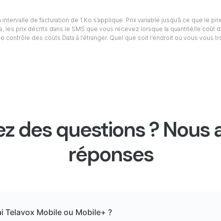
intervalle de facturation de 1 Ko s’applique. Prix variable jusqu’à ce que le prix
ta, les prix décrits dans le SMS que vous recevez lorsque la quantité/le coût d
e contrôle des coûts Data à l’étranger. Quel que soit l’endroit où vous vous t
z des questions ? Nous 
réponses
ai Telavox Mobile ou Mobile+ ?