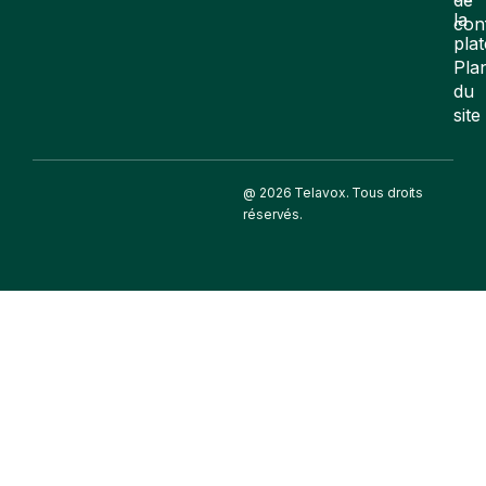
la
con
pla
Pla
du
site
@ 2026 Telavox. Tous droits
réservés.