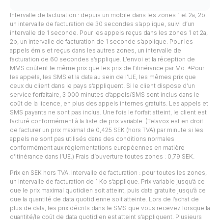
Intervalle de facturation : depuis un mobile dans les zones 1 et 2a, 2b,
un intervalle de facturation de 30 secondes s’applique, suivi d’un
intervalle de 1 seconde. Pour les appels reçus dans les zones 1 et 2a,
2b, un intervalle de facturation de 1 seconde s’applique. Pour les
appels émis et reçus dans les autres zones, un intervalle de
facturation de 60 secondes s’applique. L’envoi et la réception de
MMS coûtent le même prix que les prix de l’itinérance par Mo. *Pour
les appels, les SMS et la data au sein de l’UE, les mêmes prix que
ceux du client dans le pays s’appliquent. Si le client dispose d’un
service forfaitaire, 3 000 minutes d’appels/SMS sont inclus dans le
coût de la licence, en plus des appels internes gratuits. Les appels et
SMS payants ne sont pas inclus. Une fois le forfait atteint, le client est
facturé conformément à la liste de prix variable. (Telavox est en droit
de facturer un prix maximal de 0,425 SEK (hors TVA) par minute si les
appels ne sont pas utilisés dans des conditions normales
conformément aux réglementations européennes en matière
d’itinérance dans l’UE.) Frais d’ouverture toutes zones : 0,79 SEK.
Prix en SEK hors TVA. Intervalle de facturation : pour toutes les zones,
un intervalle de facturation de 1 Ko s’applique. Prix variable jusqu’à ce
que le prix maximal quotidien soit atteint, puis data gratuite jusqu’à ce
que la quantité de data quotidienne soit atteinte. Lors de l’achat de
plus de data, les prix décrits dans le SMS que vous recevez lorsque la
quantité/le coût de data quotidien est atteint s’appliquent. Plusieurs