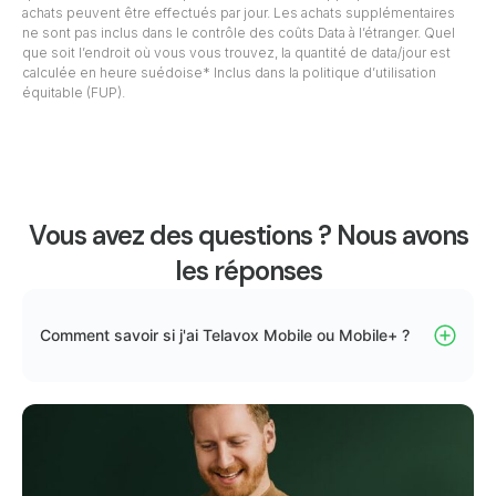
achats peuvent être effectués par jour. Les achats supplémentaires
ne sont pas inclus dans le contrôle des coûts Data à l’étranger. Quel
que soit l’endroit où vous vous trouvez, la quantité de data/jour est
calculée en heure suédoise* Inclus dans la politique d’utilisation
équitable (FUP).
Vous avez des questions ? Nous avons
les réponses
Comment savoir si j'ai Telavox Mobile ou Mobile+ ?