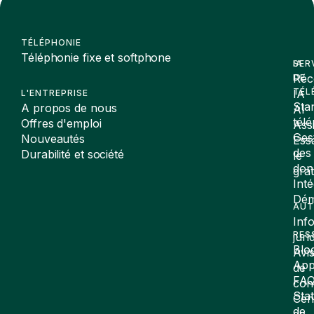
TÉLÉPHONIE
Téléphonie fixe et softphone
SER
IA
Réc
DE
TÉL
IA
L'ENTREPRISE
Sta
A propos de nous
AI
tél
Offres d'emploi
Assi
Ges
Nouveautés
Ess
des
Durabilité et société
le
don
gra
Inté
Dé
AUT
Inf
RES
juri
Blo
Avi
App
de
FA
conf
Stat
Cen
de
de