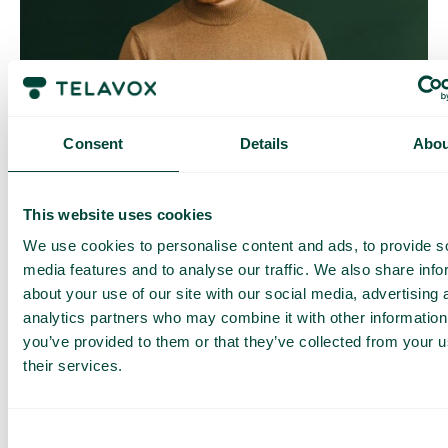
Contrôle quotidien des coûts
Avec Daily Cost Control, vous, en tant que client, pouvez
Consent
Details
Abou
mieux contrôler vos coûts quotidiens lorsque vous surfez en
dehors de l’UE/EEE.
La limite quotidienne a une certaine quantité de data à un prix
This website uses cookies
maximal prédéterminé. Une fois que vous avez consommé
cette quantité de data, vous recevez un SMS et avez la
We use cookies to personalise content and ads, to provide s
possibilité d’acheter plus de data si nécessaire.
media features and to analyse our traffic. We also share info
Comment ça marche
about your use of our site with our social media, advertising 
analytics partners who may combine it with other information
you’ve provided to them or that they’ve collected from your u
their services.
Consent