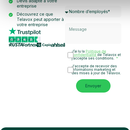
Devis adapté à votre
entreprise
Découvrez ce que
Telavox peut apporter à
votre entreprise
Basé sur 430 avis
J’ai lu la
Politique de
confidentialité
de Telavox et
j’accepte ses conditions.
J'accepte de recevoir des
informations marketing et
des mises à jour de Telavox.
Envoyer