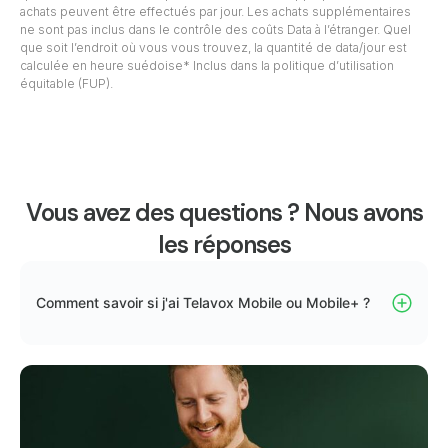
achats peuvent être effectués par jour. Les achats supplémentaires
ne sont pas inclus dans le contrôle des coûts Data à l’étranger. Quel
que soit l’endroit où vous vous trouvez, la quantité de data/jour est
calculée en heure suédoise* Inclus dans la politique d’utilisation
équitable (FUP).
Vous avez des questions ? Nous avons
les réponses
Comment savoir si j'ai Telavox Mobile ou Mobile+ ?