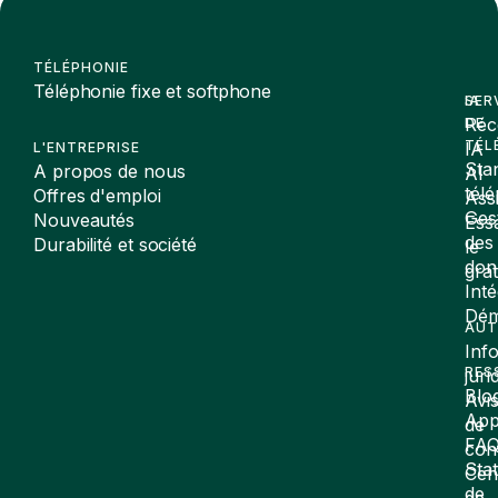
TÉLÉPHONIE
Téléphonie fixe et softphone
SER
IA
Réc
DE
TÉL
IA
L'ENTREPRISE
Sta
A propos de nous
AI
tél
Offres d'emploi
Assi
Ges
Nouveautés
Ess
des
Durabilité et société
le
don
gra
Inté
Dé
AUT
Inf
RES
juri
Blo
Avi
App
de
FA
conf
Stat
Cen
de
de