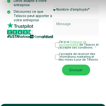
Devis adapté à votre
entreprise
Découvrez ce que
Telavox peut apporter à
votre entreprise
Basé sur 430 avis
J’ai lu la
Politique de
confidentialité
de Telavox et
j’accepte ses conditions.
J'accepte de recevoir des
informations marketing et
des mises à jour de Telavox.
Envoyer