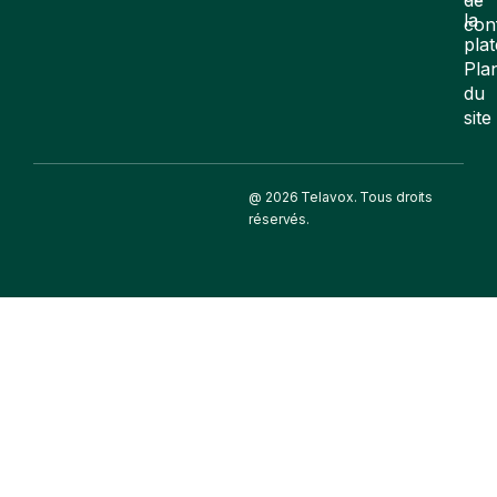
la
con
pla
Pla
du
site
@ 2026 Telavox. Tous droits
réservés.