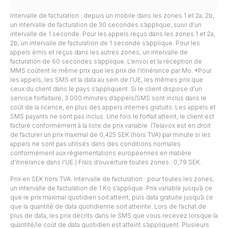
Intervalle de facturation : depuis un mobile dans les zones 1 et 2a, 2b,
un intervalle de facturation de 30 secondes s’applique, suivi d’un
intervalle de 1 seconde. Pour les appels reçus dans les zones 1 et 2a,
2b, un intervalle de facturation de 1 seconde s’applique. Pour les
appels émis et reçus dans les autres zones, un intervalle de
facturation de 60 secondes s’applique. L’envoi et la réception de
MMS coûtent le même prix que les prix de l’itinérance par Mo. *Pour
les appels, les SMS et la data au sein de l’UE, les mêmes prix que
ceux du client dans le pays s’appliquent. Si le client dispose d’un
service forfaitaire, 3 000 minutes d’appels/SMS sont inclus dans le
coût de la licence, en plus des appels internes gratuits. Les appels et
SMS payants ne sont pas inclus. Une fois le forfait atteint, le client est
facturé conformément à la liste de prix variable. (Telavox est en droit
de facturer un prix maximal de 0,425 SEK (hors TVA) par minute si les
appels ne sont pas utilisés dans des conditions normales
conformément aux réglementations européennes en matière
d’itinérance dans l’UE.) Frais d’ouverture toutes zones : 0,79 SEK.
Prix en SEK hors TVA. Intervalle de facturation : pour toutes les zones,
un intervalle de facturation de 1 Ko s’applique. Prix variable jusqu’à ce
que le prix maximal quotidien soit atteint, puis data gratuite jusqu’à ce
que la quantité de data quotidienne soit atteinte. Lors de l’achat de
plus de data, les prix décrits dans le SMS que vous recevez lorsque la
quantité/le coût de data quotidien est atteint s’appliquent. Plusieurs