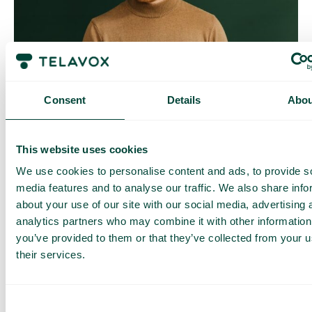
Contrôle quotidien des coûts
Avec Daily Cost Control, vous, en tant que client, pouvez
Consent
Details
Abou
mieux contrôler vos coûts quotidiens lorsque vous surfez en
dehors de l’UE/EEE.
La limite quotidienne a une certaine quantité de data à un prix
This website uses cookies
maximal prédéterminé. Une fois que vous avez consommé
cette quantité de data, vous recevez un SMS et avez la
We use cookies to personalise content and ads, to provide s
possibilité d’acheter plus de data si nécessaire.
media features and to analyse our traffic. We also share info
Comment ça marche
about your use of our site with our social media, advertising 
analytics partners who may combine it with other information
you’ve provided to them or that they’ve collected from your u
their services.
Consent