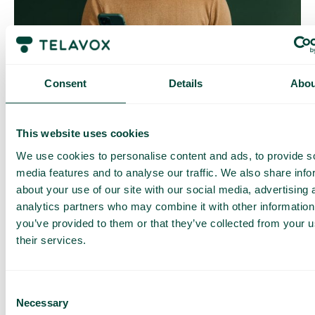
Contrôle quotidien des coûts
Avec Daily Cost Control, vous, en tant que client, pouvez
mieux contrôler vos coûts quotidiens lorsque vous surfez en
Consent
Details
Abou
dehors de l’UE/EEE.
La limite quotidienne a une certaine quantité de data à un prix
maximal prédéterminé. Une fois que vous avez consommé
This website uses cookies
cette quantité de data, vous recevez un SMS et avez la
possibilité d’acheter plus de data si nécessaire.
We use cookies to personalise content and ads, to provide s
Comment ça marche
media features and to analyse our traffic. We also share info
about your use of our site with our social media, advertising 
analytics partners who may combine it with other information
you’ve provided to them or that they’ve collected from your u
their services.
Consent
Necessary
Questions et réponses fréquentes
Selection