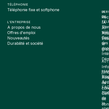
TÉLÉPHONIE
Téléphonie fixe et softphone
SER
IA
Réc
DE
TÉL
IA
L'ENTREPRISE
Sta
A propos de nous
AI
tél
Offres d'emploi
Assi
Ges
Nouveautés
Ess
des
Durabilité et société
le
don
gra
Inté
Dé
AUT
Inf
RES
juri
Blo
Avi
App
de
FA
conf
Stat
Cen
de
de
la
con
pla