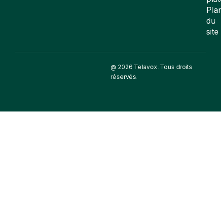
Pla
du
site
@ 2026 Telavox. Tous droits
réservés.