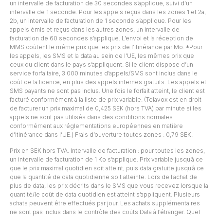
un intervalle de facturation de 30 secondes s’applique, suivi d’un
intervalle de 1 seconde. Pour les appels reçus dans les zones 1 et 2a,
2b, un intervalle de facturation de 1 seconde s’applique. Pour les
appels émis et reçus dans les autres zones, un intervalle de
facturation de 60 secondes s’applique. L’envoi et la réception de
MMS coûtent le même prix que les prix de l’itinérance par Mo. *Pour
les appels, les SMS et la data au sein de l’UE, les mêmes prix que
ceux du client dans le pays s’appliquent. Si le client dispose d’un
service forfaitaire, 3 000 minutes d’appels/SMS sont inclus dans le
coût de la licence, en plus des appels internes gratuits. Les appels et
SMS payants ne sont pas inclus. Une fois le forfait atteint, le client est
facturé conformément à la liste de prix variable. (Telavox est en droit
de facturer un prix maximal de 0,425 SEK (hors TVA) par minute si les
appels ne sont pas utilisés dans des conditions normales
conformément aux réglementations européennes en matière
d’itinérance dans l’UE.) Frais d’ouverture toutes zones : 0,79 SEK.
Prix en SEK hors TVA. Intervalle de facturation : pour toutes les zones,
un intervalle de facturation de 1 Ko s’applique. Prix variable jusqu’à ce
que le prix maximal quotidien soit atteint, puis data gratuite jusqu’à ce
que la quantité de data quotidienne soit atteinte. Lors de l’achat de
plus de data, les prix décrits dans le SMS que vous recevez lorsque la
quantité/le coût de data quotidien est atteint s’appliquent. Plusieurs
achats peuvent être effectués par jour. Les achats supplémentaires
ne sont pas inclus dans le contrôle des coûts Data à l’étranger. Quel