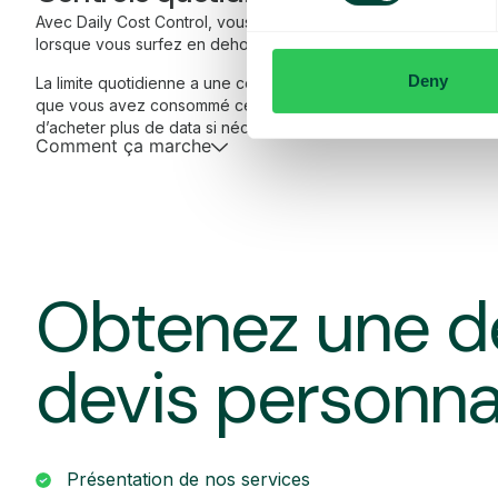
Avec Daily Cost Control, vous, en tant que client, pouvez mieu
lorsque vous surfez en dehors de l’UE/EEE.
Deny
La limite quotidienne a une certaine quantité de data à un prix
que vous avez consommé cette quantité de data, vous recevez
d’acheter plus de data si nécessaire.
Comment ça marche
Obtenez une d
devis personna
Présentation de nos services