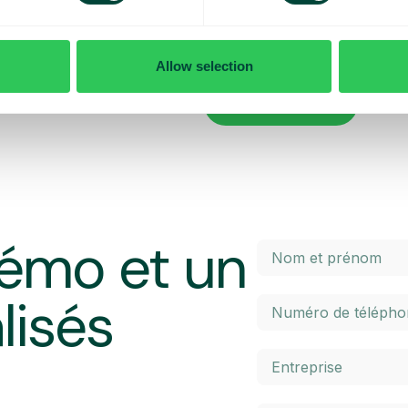
x contrôler vos coûts quotidiens
Vous voulez en savoir plus sur le
penser lorsque vous voyagez ? Da
l’itinérance à l’intérieur et à l’ex
Allow selection
 maximal prédéterminé. Une fois
élevés. Cliquez sur le bouton ci-
 un SMS et avez la possibilité
En savoir plus
émo et un
lisés