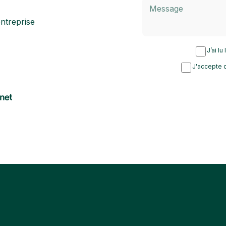
ntreprise
J’ai lu
J'accepte d