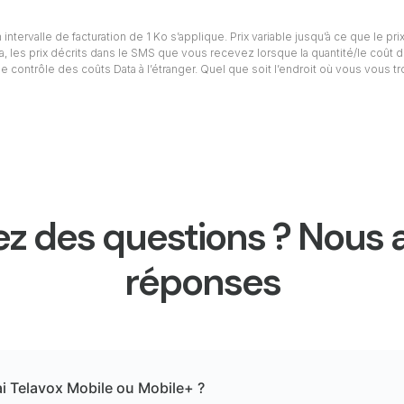
intervalle de facturation de 1 Ko s’applique. Prix variable jusqu’à ce que le prix
ta, les prix décrits dans le SMS que vous recevez lorsque la quantité/le coût d
e contrôle des coûts Data à l’étranger. Quel que soit l’endroit où vous vous t
z des questions ? Nous 
réponses
ai Telavox Mobile ou Mobile+ ?