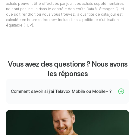
achats peuvent être effectués par jour. Les achats supplémentaires
ne sont pas inclus dans le contrôle des coûts Data à l’étranger. Quel
que soit l’endroit où vous vous trouvez, la quantité de data/jour est
calculée en heure suédoise* Inclus dans la politique d’utilisation
équitable (FUP).
Vous avez des questions ? Nous avons
les réponses
Comment savoir si j'ai Telavox Mobile ou Mobile+ ?