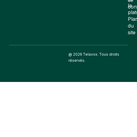
la
con
pla
Pla
du
site
@ 2026 Telavox. Tous droits
réservés.