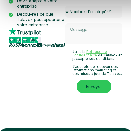
Devis adapté à votre
entreprise
Découvrez ce que
Telavox peut apporter à
votre entreprise
Basé sur 430 avis
J’ai lu la
Politique de
confidentialité
de Telavox et
j’accepte ses conditions.
J'accepte de recevoir des
informations marketing et
des mises à jour de Telavox.
Envoyer