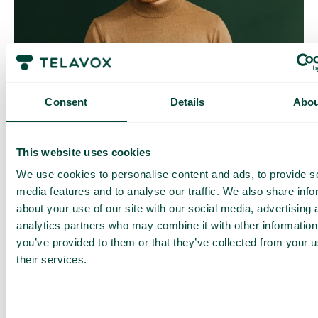
Contrôle quotidien des coûts
Avec Daily Cost Control, vous, en tant que client, pouvez
Consent
Details
Abou
mieux contrôler vos coûts quotidiens lorsque vous surfez en
dehors de l’UE/EEE.
La limite quotidienne a une certaine quantité de data à un prix
This website uses cookies
maximal prédéterminé. Une fois que vous avez consommé
cette quantité de data, vous recevez un SMS et avez la
We use cookies to personalise content and ads, to provide s
possibilité d’acheter plus de data si nécessaire.
media features and to analyse our traffic. We also share info
Comment ça marche
about your use of our site with our social media, advertising 
analytics partners who may combine it with other information
you’ve provided to them or that they’ve collected from your u
their services.
Consent