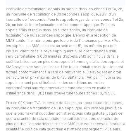
Intervalle de facturation : depuis un mobile dans les zones 1 et 2a, 2b,
un intervalle de facturation de 30 secondes s’applique, suivi d’un
intervalle de 1 seconde. Pour les appels reçus dans les zones 1 et 2a,
2b, un intervalle de facturation de 1 seconde s’applique. Pour les
appels émis et reçus dans les autres zones, un intervalle de
facturation de 60 secondes s’applique. L’envoi et la réception de
MMS coûtent le même prix que les prix de l’itinérance par Mo. *Pour
les appels, les SMS et la data au sein de l’UE, les mêmes prix que
ceux du client dans le pays s’appliquent. Si le client dispose d’un
service forfaitaire, 3 000 minutes d’appels/SMS sont inclus dans le
coût de la licence, en plus des appels internes gratuits. Les appels et
SMS payants ne sont pas inclus. Une fois le forfait atteint, le client est
facturé conformément à la liste de prix variable. (Telavox est en droit
de facturer un prix maximal de 0,425 SEK (hors TVA) par minute si les
appels ne sont pas utilisés dans des conditions normales
conformément aux réglementations européennes en matière
d’itinérance dans l’UE.) Frais d’ouverture toutes zones : 0,79 SEK.
Prix en SEK hors TVA. Intervalle de facturation : pour toutes les zones,
un intervalle de facturation de 1 Ko s’applique. Prix variable jusqu’à ce
que le prix maximal quotidien soit atteint, puis data gratuite jusqu’à ce
que la quantité de data quotidienne soit atteinte. Lors de l’achat de
plus de data, les prix décrits dans le SMS que vous recevez lorsque la
quantité/le coût de data quotidien est atteint s’appliquent. Plusieurs