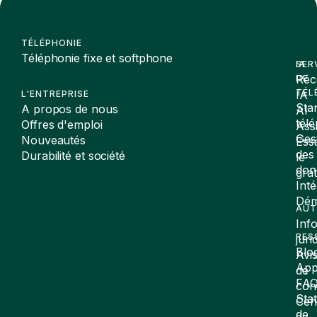
TÉLÉPHONIE
Téléphonie fixe et softphone
SER
IA
Réc
DE
TÉL
IA
L'ENTREPRISE
Sta
A propos de nous
AI
tél
Offres d'emploi
Assi
Ges
Nouveautés
Ess
des
Durabilité et société
le
don
gra
Inté
Dé
AUT
Inf
RES
juri
Blo
Avi
App
de
FA
conf
Stat
Cen
de
de