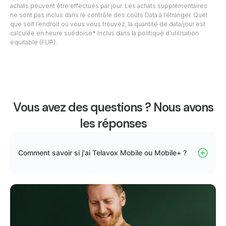
achats peuvent être effectués par jour. Les achats supplémentaires
ne sont pas inclus dans le contrôle des coûts Data à l’étranger. Quel
que soit l’endroit où vous vous trouvez, la quantité de data/jour est
calculée en heure suédoise* Inclus dans la politique d’utilisation
équitable (FUP).
Vous avez des questions ? Nous avons
les réponses
Comment savoir si j'ai Telavox Mobile ou Mobile+ ?