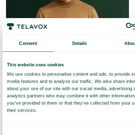
Contrôle quotidien des coûts
Avec Daily Cost Control, vous, en tant que client, pouvez
Consent
Details
Abou
mieux contrôler vos coûts quotidiens lorsque vous surfez en
dehors de l’UE/EEE.
La limite quotidienne a une certaine quantité de data à un prix
This website uses cookies
maximal prédéterminé. Une fois que vous avez consommé
cette quantité de data, vous recevez un SMS et avez la
We use cookies to personalise content and ads, to provide s
possibilité d’acheter plus de data si nécessaire.
media features and to analyse our traffic. We also share info
Comment ça marche
about your use of our site with our social media, advertising 
analytics partners who may combine it with other information
you’ve provided to them or that they’ve collected from your u
their services.
Consent