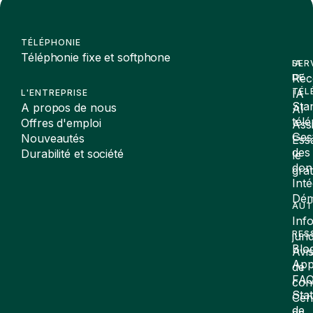
TÉLÉPHONIE
Téléphonie fixe et softphone
SER
IA
Réc
DE
TÉL
IA
L'ENTREPRISE
Sta
A propos de nous
AI
tél
Offres d'emploi
Assi
Ges
Nouveautés
Ess
des
Durabilité et société
le
don
gra
Inté
Dé
AUT
Inf
RES
juri
Blo
Avi
App
de
FA
conf
Stat
Cen
de
de