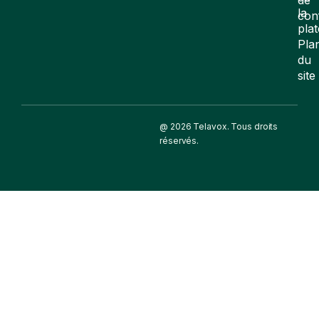
la
con
pla
Pla
du
site
@ 2026 Telavox. Tous droits
réservés.