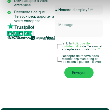
Devis adapté à votre
entreprise
Découvrez ce que
Telavox peut apporter à
votre entreprise
Basé sur 430 avis
J’ai lu la
Politique de
confidentialité
de Telavox et
j’accepte ses conditions.
J'accepte de recevoir des
informations marketing et
des mises à jour de Telavox.
Envoyer