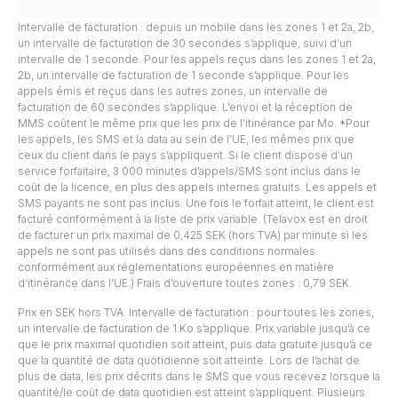
Intervalle de facturation : depuis un mobile dans les zones 1 et 2a, 2b,
un intervalle de facturation de 30 secondes s’applique, suivi d’un
intervalle de 1 seconde. Pour les appels reçus dans les zones 1 et 2a,
2b, un intervalle de facturation de 1 seconde s’applique. Pour les
appels émis et reçus dans les autres zones, un intervalle de
facturation de 60 secondes s’applique. L’envoi et la réception de
MMS coûtent le même prix que les prix de l’itinérance par Mo. *Pour
les appels, les SMS et la data au sein de l’UE, les mêmes prix que
ceux du client dans le pays s’appliquent. Si le client dispose d’un
service forfaitaire, 3 000 minutes d’appels/SMS sont inclus dans le
coût de la licence, en plus des appels internes gratuits. Les appels et
SMS payants ne sont pas inclus. Une fois le forfait atteint, le client est
facturé conformément à la liste de prix variable. (Telavox est en droit
de facturer un prix maximal de 0,425 SEK (hors TVA) par minute si les
appels ne sont pas utilisés dans des conditions normales
conformément aux réglementations européennes en matière
d’itinérance dans l’UE.) Frais d’ouverture toutes zones : 0,79 SEK.
Prix en SEK hors TVA. Intervalle de facturation : pour toutes les zones,
un intervalle de facturation de 1 Ko s’applique. Prix variable jusqu’à ce
que le prix maximal quotidien soit atteint, puis data gratuite jusqu’à ce
que la quantité de data quotidienne soit atteinte. Lors de l’achat de
plus de data, les prix décrits dans le SMS que vous recevez lorsque la
quantité/le coût de data quotidien est atteint s’appliquent. Plusieurs