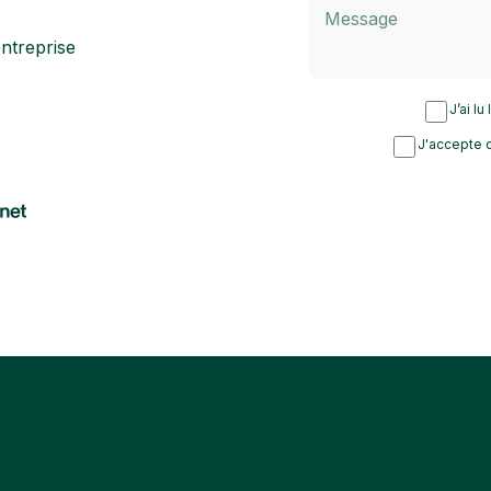
ntreprise
J’ai lu
J'accepte d