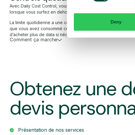
Avec Daily Cost Control, vous, en tant que client, pouvez mieu
lorsque vous surfez en dehors de l’UE/EEE.
Deny
La limite quotidienne a une certaine quantité de data à un prix
que vous avez consommé cette quantité de data, vous recevez
d’acheter plus de data si nécessaire.
Comment ça marche
Obtenez une d
devis personna
Présentation de nos services