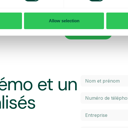
x contrôler vos coûts quotidiens
Vous voulez en savoir plus sur le
penser lorsque vous voyagez ? Da
l’itinérance à l’intérieur et à l’ex
Allow selection
 maximal prédéterminé. Une fois
élevés. Cliquez sur le bouton ci-
 un SMS et avez la possibilité
En savoir plus
émo et un
lisés