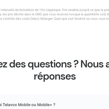
intervalle de facturation de 1 Ko s’applique. Prix variable jusqu’à ce que le prix
ta, les prix décrits dans le SMS que vous recevez lorsque la quantité/le coût d
e contrôle des coûts Data à l’étranger. Quel que soit l’endroit où vous vous t
z des questions ? Nous 
réponses
ai Telavox Mobile ou Mobile+ ?