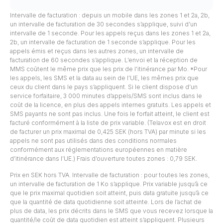
Intervalle de facturation : depuis un mobile dans les zones 1 et 2a, 2b,
un intervalle de facturation de 30 secondes s’applique, suivi d’un
intervalle de 1 seconde. Pour les appels reçus dans les zones 1 et 2a,
2b, un intervalle de facturation de 1 seconde s’applique. Pour les
appels émis et reçus dans les autres zones, un intervalle de
facturation de 60 secondes s’applique. L’envoi et la réception de
MMS coûtent le même prix que les prix de l’itinérance par Mo. *Pour
les appels, les SMS et la data au sein de l’UE, les mêmes prix que
ceux du client dans le pays s’appliquent. Si le client dispose d’un
service forfaitaire, 3 000 minutes d’appels/SMS sont inclus dans le
coût de la licence, en plus des appels internes gratuits. Les appels et
SMS payants ne sont pas inclus. Une fois le forfait atteint, le client est
facturé conformément à la liste de prix variable. (Telavox est en droit
de facturer un prix maximal de 0,425 SEK (hors TVA) par minute si les
appels ne sont pas utilisés dans des conditions normales
conformément aux réglementations européennes en matière
d’itinérance dans l’UE.) Frais d’ouverture toutes zones : 0,79 SEK.
Prix en SEK hors TVA. Intervalle de facturation : pour toutes les zones,
un intervalle de facturation de 1 Ko s’applique. Prix variable jusqu’à ce
que le prix maximal quotidien soit atteint, puis data gratuite jusqu’à ce
que la quantité de data quotidienne soit atteinte. Lors de l’achat de
plus de data, les prix décrits dans le SMS que vous recevez lorsque la
quantité/le coût de data quotidien est atteint s’appliquent. Plusieurs