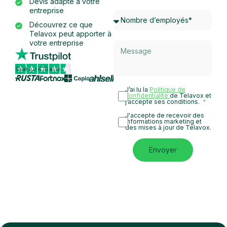
Devis adapté à votre
entreprise
Découvrez ce que
Telavox peut apporter à
votre entreprise
Basé sur 430 avis
J’ai lu la
Politique de
confidentialité
de Telavox et
j’accepte ses conditions.
J'accepte de recevoir des
informations marketing et
des mises à jour de Telavox.
Envoyer