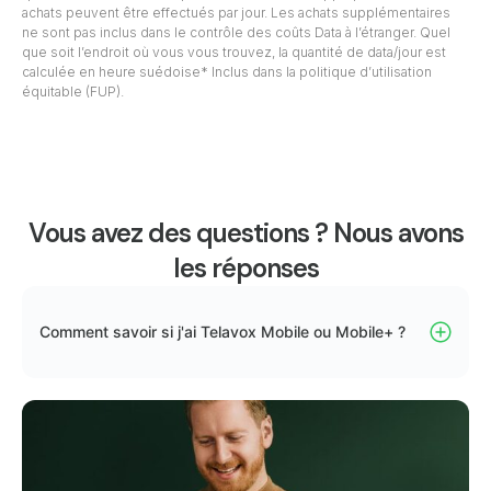
achats peuvent être effectués par jour. Les achats supplémentaires
ne sont pas inclus dans le contrôle des coûts Data à l’étranger. Quel
que soit l’endroit où vous vous trouvez, la quantité de data/jour est
calculée en heure suédoise* Inclus dans la politique d’utilisation
équitable (FUP).
Vous avez des questions ? Nous avons
les réponses
Comment savoir si j'ai Telavox Mobile ou Mobile+ ?