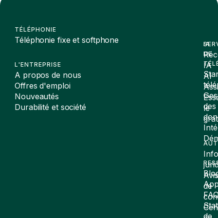
TÉLÉPHONIE
Téléphonie fixe et softphone
SER
IA
Réc
DE
TÉL
IA
L'ENTREPRISE
Sta
A propos de nous
AI
tél
Offres d'emploi
Assi
Ges
Nouveautés
Ess
des
Durabilité et société
le
don
gra
Inté
Dé
AUT
Inf
RES
juri
Blo
Avi
App
de
FA
conf
Stat
Cen
de
de