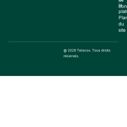
la
con
pla
Pla
du
site
@ 2026 Telavox. Tous droits
réservés.