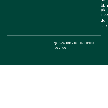
la
con
pla
Pla
du
site
@ 2026 Telavox. Tous droits
réservés.