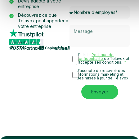
Devis adapté à votre
entreprise
Découvrez ce que
Telavox peut apporter à
votre entreprise
Basé sur 430 avis
J’ai lu la
Politique de
confidentialité
de Telavox et
j’accepte ses conditions.
J'accepte de recevoir des
informations marketing et
des mises à jour de Telavox.
Envoyer