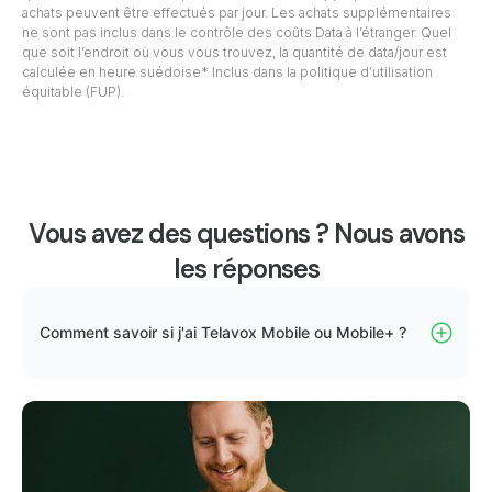
achats peuvent être effectués par jour. Les achats supplémentaires
ne sont pas inclus dans le contrôle des coûts Data à l’étranger. Quel
que soit l’endroit où vous vous trouvez, la quantité de data/jour est
calculée en heure suédoise* Inclus dans la politique d’utilisation
équitable (FUP).
Vous avez des questions ? Nous avons
les réponses
Comment savoir si j'ai Telavox Mobile ou Mobile+ ?