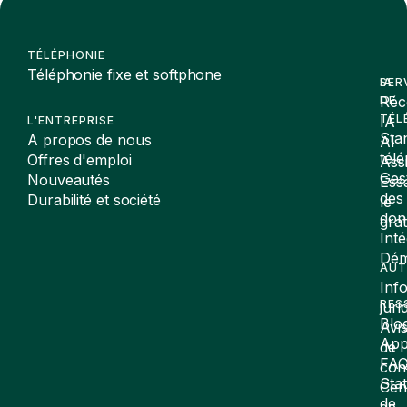
TÉLÉPHONIE
Téléphonie fixe et softphone
SER
IA
Réc
DE
TÉL
IA
L'ENTREPRISE
Sta
A propos de nous
AI
tél
Offres d'emploi
Assi
Ges
Nouveautés
Ess
des
Durabilité et société
le
don
gra
Inté
Dé
AUT
Inf
RES
juri
Blo
Avi
App
de
FA
conf
Stat
Cen
de
de