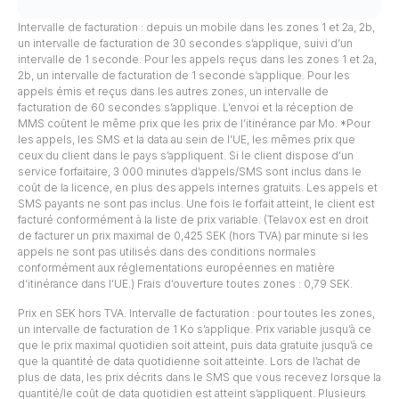
Intervalle de facturation : depuis un mobile dans les zones 1 et 2a, 2b,
un intervalle de facturation de 30 secondes s’applique, suivi d’un
intervalle de 1 seconde. Pour les appels reçus dans les zones 1 et 2a,
2b, un intervalle de facturation de 1 seconde s’applique. Pour les
appels émis et reçus dans les autres zones, un intervalle de
facturation de 60 secondes s’applique. L’envoi et la réception de
MMS coûtent le même prix que les prix de l’itinérance par Mo. *Pour
les appels, les SMS et la data au sein de l’UE, les mêmes prix que
ceux du client dans le pays s’appliquent. Si le client dispose d’un
service forfaitaire, 3 000 minutes d’appels/SMS sont inclus dans le
coût de la licence, en plus des appels internes gratuits. Les appels et
SMS payants ne sont pas inclus. Une fois le forfait atteint, le client est
facturé conformément à la liste de prix variable. (Telavox est en droit
de facturer un prix maximal de 0,425 SEK (hors TVA) par minute si les
appels ne sont pas utilisés dans des conditions normales
conformément aux réglementations européennes en matière
d’itinérance dans l’UE.) Frais d’ouverture toutes zones : 0,79 SEK.
Prix en SEK hors TVA. Intervalle de facturation : pour toutes les zones,
un intervalle de facturation de 1 Ko s’applique. Prix variable jusqu’à ce
que le prix maximal quotidien soit atteint, puis data gratuite jusqu’à ce
que la quantité de data quotidienne soit atteinte. Lors de l’achat de
plus de data, les prix décrits dans le SMS que vous recevez lorsque la
quantité/le coût de data quotidien est atteint s’appliquent. Plusieurs