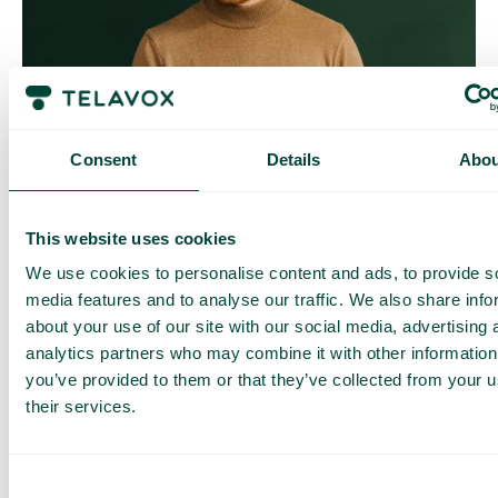
Contrôle quotidien des coûts
Avec Daily Cost Control, vous, en tant que client, pouvez
Consent
Details
Abou
mieux contrôler vos coûts quotidiens lorsque vous surfez en
dehors de l’UE/EEE.
La limite quotidienne a une certaine quantité de data à un prix
This website uses cookies
maximal prédéterminé. Une fois que vous avez consommé
cette quantité de data, vous recevez un SMS et avez la
We use cookies to personalise content and ads, to provide s
possibilité d’acheter plus de data si nécessaire.
media features and to analyse our traffic. We also share info
Comment ça marche
about your use of our site with our social media, advertising 
analytics partners who may combine it with other information
you’ve provided to them or that they’ve collected from your u
their services.
Consent