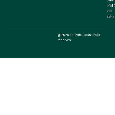
Pla
du
site
@ 2026 Telavox. Tous droits
réservés.