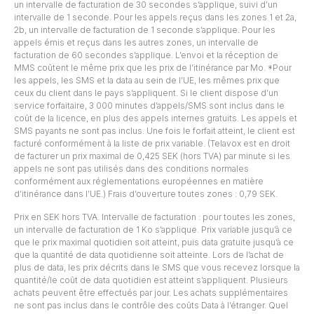
un intervalle de facturation de 30 secondes s’applique, suivi d’un
intervalle de 1 seconde. Pour les appels reçus dans les zones 1 et 2a,
2b, un intervalle de facturation de 1 seconde s’applique. Pour les
appels émis et reçus dans les autres zones, un intervalle de
facturation de 60 secondes s’applique. L’envoi et la réception de
MMS coûtent le même prix que les prix de l’itinérance par Mo. *Pour
les appels, les SMS et la data au sein de l’UE, les mêmes prix que
ceux du client dans le pays s’appliquent. Si le client dispose d’un
service forfaitaire, 3 000 minutes d’appels/SMS sont inclus dans le
coût de la licence, en plus des appels internes gratuits. Les appels et
SMS payants ne sont pas inclus. Une fois le forfait atteint, le client est
facturé conformément à la liste de prix variable. (Telavox est en droit
de facturer un prix maximal de 0,425 SEK (hors TVA) par minute si les
appels ne sont pas utilisés dans des conditions normales
conformément aux réglementations européennes en matière
d’itinérance dans l’UE.) Frais d’ouverture toutes zones : 0,79 SEK.
Prix en SEK hors TVA. Intervalle de facturation : pour toutes les zones,
un intervalle de facturation de 1 Ko s’applique. Prix variable jusqu’à ce
que le prix maximal quotidien soit atteint, puis data gratuite jusqu’à ce
que la quantité de data quotidienne soit atteinte. Lors de l’achat de
plus de data, les prix décrits dans le SMS que vous recevez lorsque la
quantité/le coût de data quotidien est atteint s’appliquent. Plusieurs
achats peuvent être effectués par jour. Les achats supplémentaires
ne sont pas inclus dans le contrôle des coûts Data à l’étranger. Quel