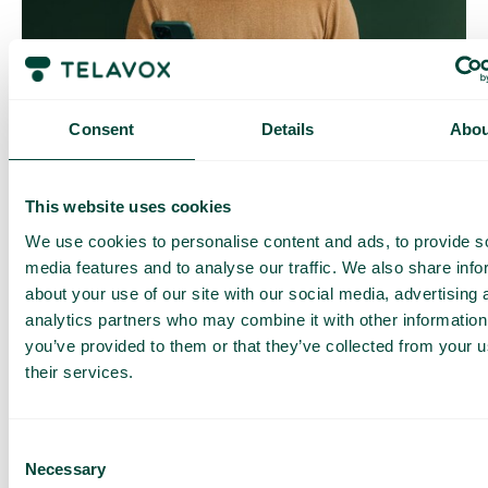
Contrôle quotidien des coûts
Avec Daily Cost Control, vous, en tant que client, pouvez
mieux contrôler vos coûts quotidiens lorsque vous surfez en
Consent
Details
Abou
dehors de l’UE/EEE.
La limite quotidienne a une certaine quantité de data à un prix
maximal prédéterminé. Une fois que vous avez consommé
This website uses cookies
cette quantité de data, vous recevez un SMS et avez la
possibilité d’acheter plus de data si nécessaire.
We use cookies to personalise content and ads, to provide s
Comment ça marche
media features and to analyse our traffic. We also share info
about your use of our site with our social media, advertising 
analytics partners who may combine it with other information
you’ve provided to them or that they’ve collected from your u
their services.
Consent
Necessary
Questions et réponses fréquentes
Selection