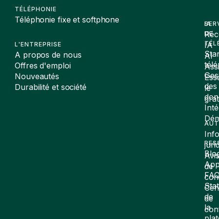
TÉLÉPHONIE
Téléphonie fixe et softphone
SER
IA
Réc
DE
TÉL
IA
L'ENTREPRISE
Sta
A propos de nous
AI
tél
Offres d'emploi
Assi
Ges
Nouveautés
Ess
des
Durabilité et société
le
don
gra
Inté
Dé
AUT
Inf
RES
juri
Blo
Avi
App
de
FA
conf
Stat
Cen
de
de
la
con
pla