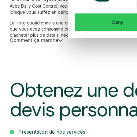
Avec Daily Cost Control, vous, en tant que client, pouvez mieu
lorsque vous surfez en dehors de l’UE/EEE.
Deny
La limite quotidienne a une certaine quantité de data à un prix
que vous avez consommé cette quantité de data, vous recevez
d’acheter plus de data si nécessaire.
Comment ça marche
Obtenez une d
devis personna
Présentation de nos services