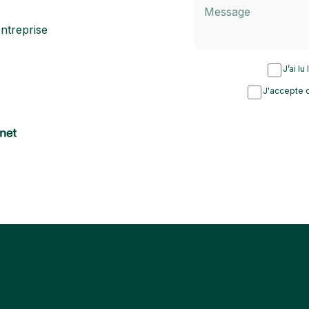
ntreprise
J’ai lu
J'accepte d