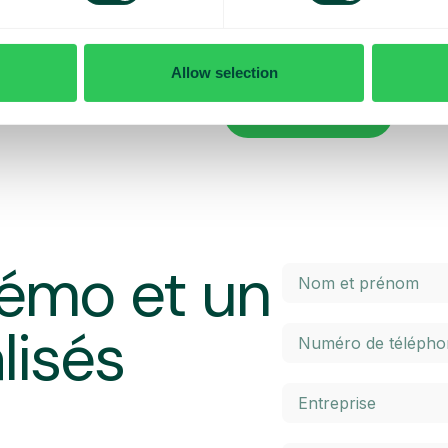
x contrôler vos coûts quotidiens
Vous voulez en savoir plus sur le
penser lorsque vous voyagez ? Da
l’itinérance à l’intérieur et à l’ex
Allow selection
 maximal prédéterminé. Une fois
élevés. Cliquez sur le bouton ci-
 un SMS et avez la possibilité
En savoir plus
émo et un
lisés