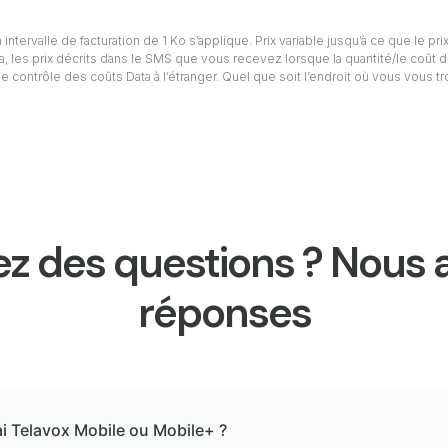
intervalle de facturation de 1 Ko s’applique. Prix variable jusqu’à ce que le prix
ta, les prix décrits dans le SMS que vous recevez lorsque la quantité/le coût d
e contrôle des coûts Data à l’étranger. Quel que soit l’endroit où vous vous t
z des questions ? Nous 
réponses
ai Telavox Mobile ou Mobile+ ?