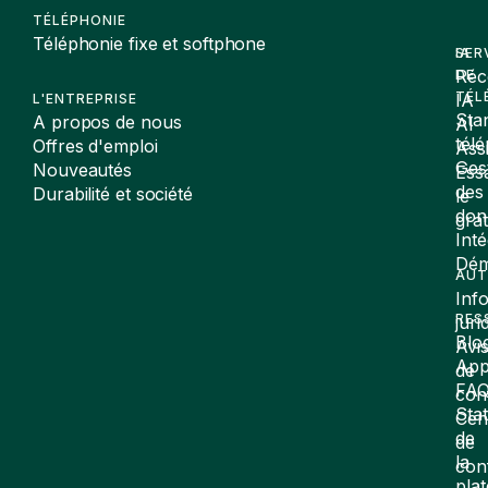
TÉLÉPHONIE
Téléphonie fixe et softphone
SER
IA
Réc
DE
TÉL
IA
L'ENTREPRISE
Sta
A propos de nous
AI
tél
Offres d'emploi
Assi
Ges
Nouveautés
Ess
des
Durabilité et société
le
don
gra
Inté
Dé
AUT
Inf
RES
juri
Blo
Avi
App
de
FA
conf
Stat
Cen
de
de
la
con
pla