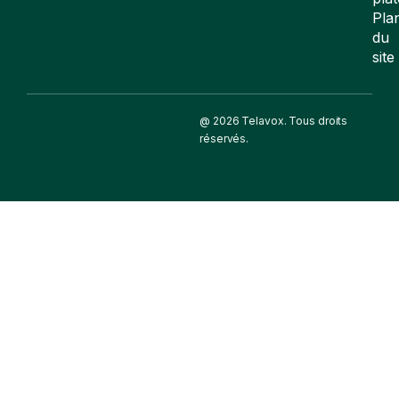
Pla
du
site
@ 2026 Telavox. Tous droits
réservés.