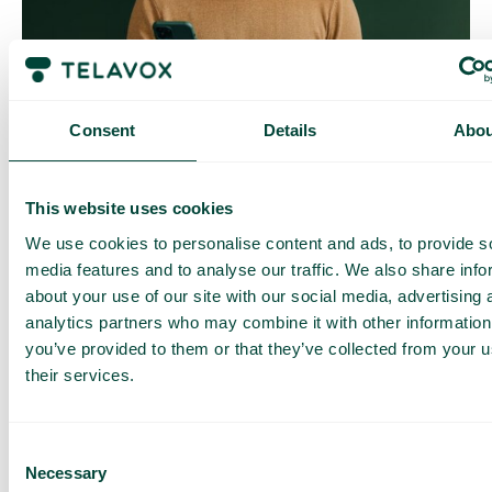
Contrôle quotidien des coûts
Avec Daily Cost Control, vous, en tant que client, pouvez
mieux contrôler vos coûts quotidiens lorsque vous surfez en
Consent
Details
Abou
dehors de l’UE/EEE.
La limite quotidienne a une certaine quantité de data à un prix
maximal prédéterminé. Une fois que vous avez consommé
This website uses cookies
cette quantité de data, vous recevez un SMS et avez la
possibilité d’acheter plus de data si nécessaire.
We use cookies to personalise content and ads, to provide s
Comment ça marche
media features and to analyse our traffic. We also share info
about your use of our site with our social media, advertising 
analytics partners who may combine it with other information
you’ve provided to them or that they’ve collected from your u
their services.
Consent
Necessary
Questions et réponses fréquentes
Selection