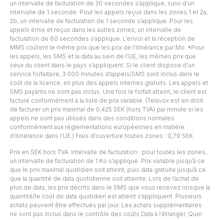
un intervalle de facturation de 30 secondes s’applique, suivi d’un
intervalle de 1 seconde. Pour les appels reçus dans les zones 1 et 2a,
2b, un intervalle de facturation de 1 seconde s’applique. Pour les
appels émis et reçus dans les autres zones, un intervalle de
facturation de 60 secondes s’applique. L’envoi et la réception de
MMS coûtent le même prix que les prix de l’itinérance par Mo. *Pour
les appels, les SMS et la data au sein de l’UE, les mêmes prix que
ceux du client dans le pays s’appliquent. Si le client dispose d’un
service forfaitaire, 3 000 minutes d’appels/SMS sont inclus dans le
coût de la licence, en plus des appels internes gratuits. Les appels et
SMS payants ne sont pas inclus. Une fois le forfait atteint, le client est
facturé conformément à la liste de prix variable. (Telavox est en droit
de facturer un prix maximal de 0,425 SEK (hors TVA) par minute si les
appels ne sont pas utilisés dans des conditions normales
conformément aux réglementations européennes en matière
d’itinérance dans l’UE.) Frais d’ouverture toutes zones : 0,79 SEK.
Prix en SEK hors TVA. Intervalle de facturation : pour toutes les zones,
un intervalle de facturation de 1 Ko s’applique. Prix variable jusqu’à ce
que le prix maximal quotidien soit atteint, puis data gratuite jusqu’à ce
que la quantité de data quotidienne soit atteinte. Lors de l’achat de
plus de data, les prix décrits dans le SMS que vous recevez lorsque la
quantité/le coût de data quotidien est atteint s’appliquent. Plusieurs
achats peuvent être effectués par jour. Les achats supplémentaires
ne sont pas inclus dans le contrôle des coûts Data à l’étranger. Quel