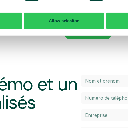
x contrôler vos coûts quotidiens
Vous voulez en savoir plus sur le
penser lorsque vous voyagez ? Da
l’itinérance à l’intérieur et à l’ex
Allow selection
 maximal prédéterminé. Une fois
élevés. Cliquez sur le bouton ci-
 un SMS et avez la possibilité
En savoir plus
émo et un
lisés