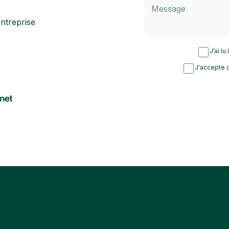
ntreprise
J’ai lu
J'accepte d