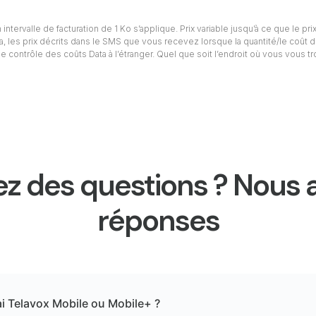
intervalle de facturation de 1 Ko s’applique. Prix variable jusqu’à ce que le prix
ta, les prix décrits dans le SMS que vous recevez lorsque la quantité/le coût d
e contrôle des coûts Data à l’étranger. Quel que soit l’endroit où vous vous t
z des questions ? Nous 
réponses
ai Telavox Mobile ou Mobile+ ?