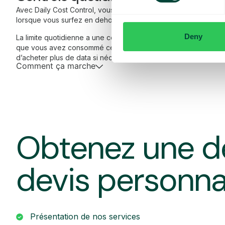
Avec Daily Cost Control, vous, en tant que client, pouvez mieu
lorsque vous surfez en dehors de l’UE/EEE.
Deny
La limite quotidienne a une certaine quantité de data à un prix
que vous avez consommé cette quantité de data, vous recevez
d’acheter plus de data si nécessaire.
Comment ça marche
Obtenez une d
devis personna
Présentation de nos services