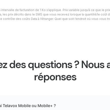
intervalle de facturation de 1 Ko s’applique. Prix variable jusqu’à ce que le prix
ta, les prix décrits dans le SMS que vous recevez lorsque la quantité/le coût d
e contrôle des coûts Data à l’étranger. Quel que soit l’endroit où vous vous t
z des questions ? Nous 
réponses
ai Telavox Mobile ou Mobile+ ?