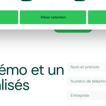
x contrôler vos coûts quotidiens
Vous voulez en savoir plus sur le
penser lorsque vous voyagez ? Da
l’itinérance à l’intérieur et à l’ex
Allow selection
 maximal prédéterminé. Une fois
élevés. Cliquez sur le bouton ci-
 un SMS et avez la possibilité
En savoir plus
émo et un
lisés