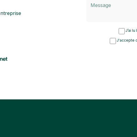
ntreprise
J’ai lu
J'accepte d