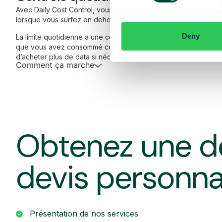
Avec Daily Cost Control, vous, en tant que client, pouvez mieu
lorsque vous surfez en dehors de l’UE/EEE.
Deny
La limite quotidienne a une certaine quantité de data à un prix
que vous avez consommé cette quantité de data, vous recevez
d’acheter plus de data si nécessaire.
Comment ça marche
Obtenez une d
devis personna
Présentation de nos services