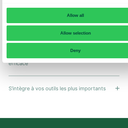
Conçu sur mesure pour les petites et
grandes équipes
Allow all
La plateforme de téléphonie qui s’adapte facilement à la
Allow selection
taille et aux besoins de votre entreprise – et évolue avec
vous.
Deny
Tout dans le mobile – rapide, simple et
efficace
S’intègre à vos outils les plus importants