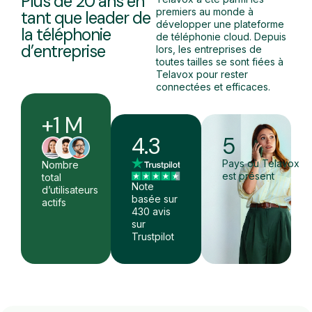
Plus de 20 ans en
premiers au monde à
tant que leader
de
développer une plateforme
la téléphonie
de téléphonie cloud. Depuis
d’entreprise
lors, les entreprises de
toutes tailles se sont fiées à
Telavox pour rester
connectées et efficaces.
+1 M
4.3
5
Pays où Telavox
Nombre
est présent
total
Note
d’utilisateurs
basée sur
actifs
430 avis
sur
Trustpilot