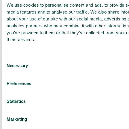
We use cookies to personalise content and ads, to provide s
media features and to analyse our traffic. We also share info
about your use of our site with our social media, advertising 
analytics partners who may combine it with other information
you’ve provided to them or that they’ve collected from your u
their services.
Consent
Necessary
Selection
Preferences
La plateforme de
Statistics
téléphonie pour les
entreprises de toutes tailles
Marketing