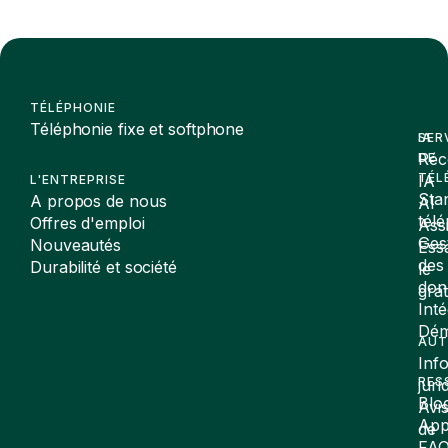
TÉLÉPHONIE
Téléphonie fixe et softphone
SER
IA
Réc
DE
TÉL
IA
L'ENTREPRISE
Sta
A propos de nous
AI
tél
Offres d'emploi
Assi
Ges
Nouveautés
Ess
des
Durabilité et société
le
don
gra
Inté
Dé
AUT
Inf
RES
juri
Blo
Avi
App
de
FA