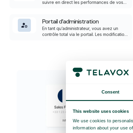
suivre en direct les performances de vos
files d’attente et de vos agents. C’est l’outil
idéal pour que l’équipe puisse avoir une
visibilité sur les performances de votre
Portail d’administration
service client.
En tant qu’administrateur, vous avez un
contrôle total via le portail. Les modifications
et les mises à jour de votre téléphonie et de
la plateforme de téléphonie prennent effet
immédiatement en temps réel.
Consent
This website uses cookies
We use cookies to personalis
information about your use of