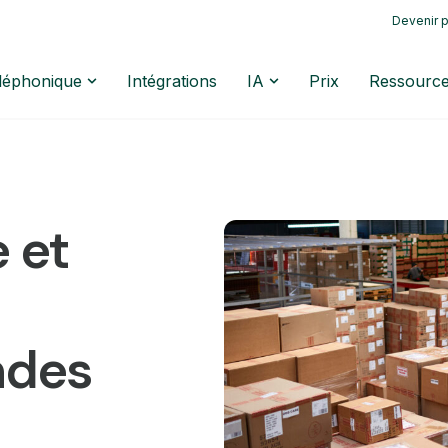
Devenir p
éléphonique
Intégrations
IA
Prix
Ressourc
 et
ndes