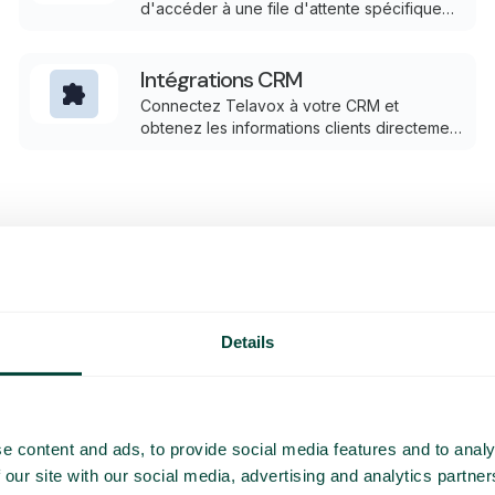
d'accéder à une file d'attente spécifique
pour consulter en temps réel le taux de
réponse, le temps d'attente, la durée des
appels et le niveau de service.
Intégrations CRM
Connectez Telavox à votre CRM et
obtenez les informations clients directement
dans le même flux où le contact est géré.
Permettez aux appels, aux données clients
et aux tickets d’être liés sans avoir à
basculer entre les systèmes.
Details
Le même opérateur
dans le monde ent
En tant qu’opérateur mobile en S
e content and ads, to provide social media features and to analy
pouvez gérer tous vos abonnement
même système, quel que soit le p
 our site with our social media, advertising and analytics partn
pays, nous avons bien sûr une sol