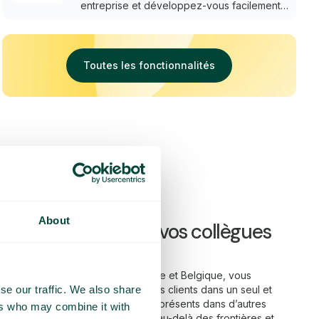
entreprise et développez-vous facilement
dans le pays ou au-delà des frontières.
Toutes les fonctionnalités
About
 mobile pour tous vos collègues
ier
uède, Norvège, Danemark, Finlande et Belgique, vous
se our traffic. We also share
s, votre standard et vos dossiers clients dans un seul et
ays où vous opérez. Si vous êtes présents dans d’autres
ers who may combine it with
ution pour cela aussi. Collaborez au-delà des frontières et