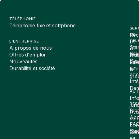
TÉLÉPHONIE
Téléphonie fixe et softphone
SER
IA
Réc
DE
TÉL
IA
L'ENTREPRISE
Sta
A propos de nous
AI
tél
Offres d'emploi
Assi
Ges
Nouveautés
Ess
des
Durabilité et société
le
don
gra
Inté
Dé
AUT
Inf
RES
juri
Blo
Avi
App
de
FA
conf
Stat
Cen
de
de