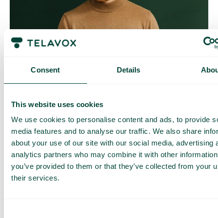
Contrôle quotidien des coûts
Avec Daily Cost Control, vous, en tant que client, pouvez
Consent
Details
Abou
mieux contrôler vos coûts quotidiens lorsque vous surfez en
dehors de l’UE/EEE.
La limite quotidienne a une certaine quantité de data à un prix
This website uses cookies
maximal prédéterminé. Une fois que vous avez consommé
cette quantité de data, vous recevez un SMS et avez la
We use cookies to personalise content and ads, to provide s
possibilité d’acheter plus de data si nécessaire.
media features and to analyse our traffic. We also share info
Comment ça marche
about your use of our site with our social media, advertising 
analytics partners who may combine it with other information
you’ve provided to them or that they’ve collected from your u
their services.
Consent