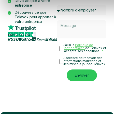
Devis adapté à votre
entreprise
Découvrez ce que
Telavox peut apporter à
votre entreprise
Basé sur 430 avis
J’ai lu la
Politique de
confidentialité
de Telavox et
j’accepte ses conditions.
J'accepte de recevoir des
informations marketing et
des mises à jour de Telavox.
Envoyer