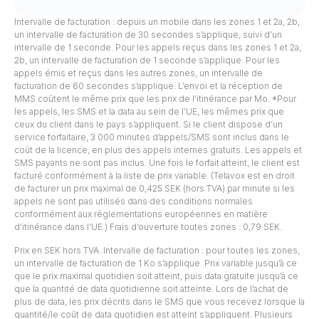
Intervalle de facturation : depuis un mobile dans les zones 1 et 2a, 2b,
un intervalle de facturation de 30 secondes s’applique, suivi d’un
intervalle de 1 seconde. Pour les appels reçus dans les zones 1 et 2a,
2b, un intervalle de facturation de 1 seconde s’applique. Pour les
appels émis et reçus dans les autres zones, un intervalle de
facturation de 60 secondes s’applique. L’envoi et la réception de
MMS coûtent le même prix que les prix de l’itinérance par Mo. *Pour
les appels, les SMS et la data au sein de l’UE, les mêmes prix que
ceux du client dans le pays s’appliquent. Si le client dispose d’un
service forfaitaire, 3 000 minutes d’appels/SMS sont inclus dans le
coût de la licence, en plus des appels internes gratuits. Les appels et
SMS payants ne sont pas inclus. Une fois le forfait atteint, le client est
facturé conformément à la liste de prix variable. (Telavox est en droit
de facturer un prix maximal de 0,425 SEK (hors TVA) par minute si les
appels ne sont pas utilisés dans des conditions normales
conformément aux réglementations européennes en matière
d’itinérance dans l’UE.) Frais d’ouverture toutes zones : 0,79 SEK.
Prix en SEK hors TVA. Intervalle de facturation : pour toutes les zones,
un intervalle de facturation de 1 Ko s’applique. Prix variable jusqu’à ce
que le prix maximal quotidien soit atteint, puis data gratuite jusqu’à ce
que la quantité de data quotidienne soit atteinte. Lors de l’achat de
plus de data, les prix décrits dans le SMS que vous recevez lorsque la
quantité/le coût de data quotidien est atteint s’appliquent. Plusieurs