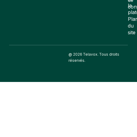
la
con
pla
Pla
du
site
@ 2026 Telavox. Tous droits
réservés.