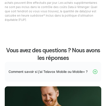
achats peuvent être effectués par jour. Les achats supplémentaires
ne sont pas inclus dans le contrôle des coûts Data à l’étranger. Quel
que soit l’endroit où vous vous trouvez, la quantité de data/jour est
calculée en heure suédoise* Inclus dans la politique d’utilisation
équitable (FUP).
Vous avez des questions ? Nous avons
les réponses
Comment savoir si j'ai Telavox Mobile ou Mobile+ ?