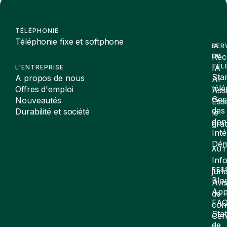
TÉLÉPHONIE
Téléphonie fixe et softphone
SER
IA
Réc
DE
TÉL
IA
L'ENTREPRISE
Sta
A propos de nous
AI
tél
Offres d'emploi
Assi
Ges
Nouveautés
Ess
des
Durabilité et société
le
don
gra
Inté
Dé
AUT
Inf
RES
juri
Blo
Avi
App
de
FA
conf
Stat
Cen
de
de