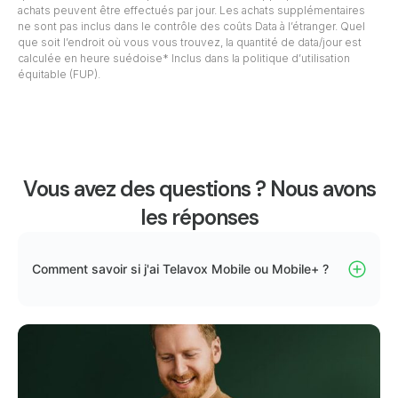
achats peuvent être effectués par jour. Les achats supplémentaires
ne sont pas inclus dans le contrôle des coûts Data à l’étranger. Quel
que soit l’endroit où vous vous trouvez, la quantité de data/jour est
calculée en heure suédoise* Inclus dans la politique d’utilisation
équitable (FUP).
Vous avez des questions ? Nous avons
les réponses
Comment savoir si j'ai Telavox Mobile ou Mobile+ ?