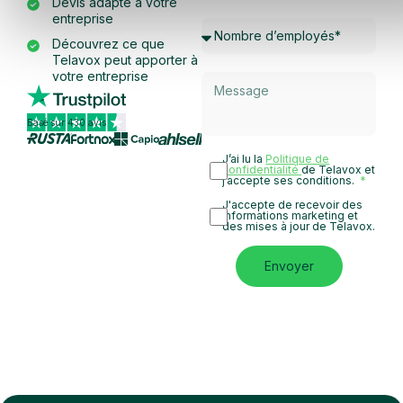
Devis adapté à votre
entreprise
Découvrez ce que
Telavox peut apporter à
votre entreprise
Basé sur 430 avis
J’ai lu la
Politique de
confidentialité
de Telavox et
j’accepte ses conditions.
J'accepte de recevoir des
informations marketing et
des mises à jour de Telavox.
Envoyer