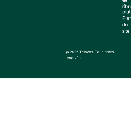
la
con
pla
Pla
du
site
@ 2026 Telavox. Tous droits
réservés.