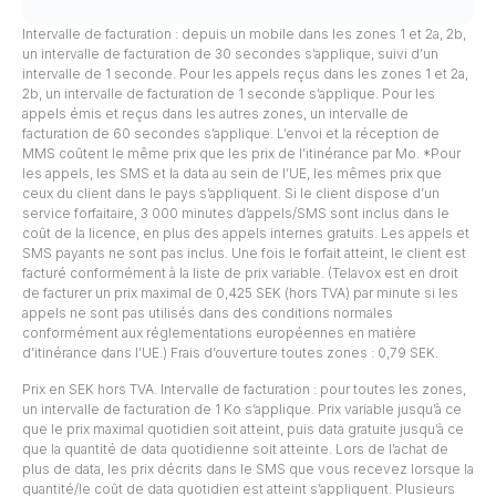
Intervalle de facturation : depuis un mobile dans les zones 1 et 2a, 2b,
un intervalle de facturation de 30 secondes s’applique, suivi d’un
intervalle de 1 seconde. Pour les appels reçus dans les zones 1 et 2a,
2b, un intervalle de facturation de 1 seconde s’applique. Pour les
appels émis et reçus dans les autres zones, un intervalle de
facturation de 60 secondes s’applique. L’envoi et la réception de
MMS coûtent le même prix que les prix de l’itinérance par Mo. *Pour
les appels, les SMS et la data au sein de l’UE, les mêmes prix que
ceux du client dans le pays s’appliquent. Si le client dispose d’un
service forfaitaire, 3 000 minutes d’appels/SMS sont inclus dans le
coût de la licence, en plus des appels internes gratuits. Les appels et
SMS payants ne sont pas inclus. Une fois le forfait atteint, le client est
facturé conformément à la liste de prix variable. (Telavox est en droit
de facturer un prix maximal de 0,425 SEK (hors TVA) par minute si les
appels ne sont pas utilisés dans des conditions normales
conformément aux réglementations européennes en matière
d’itinérance dans l’UE.) Frais d’ouverture toutes zones : 0,79 SEK.
Prix en SEK hors TVA. Intervalle de facturation : pour toutes les zones,
un intervalle de facturation de 1 Ko s’applique. Prix variable jusqu’à ce
que le prix maximal quotidien soit atteint, puis data gratuite jusqu’à ce
que la quantité de data quotidienne soit atteinte. Lors de l’achat de
plus de data, les prix décrits dans le SMS que vous recevez lorsque la
quantité/le coût de data quotidien est atteint s’appliquent. Plusieurs