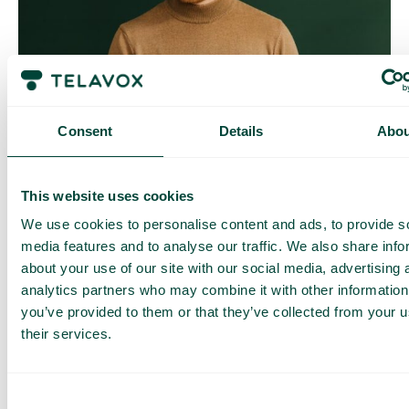
Contrôle quotidien des coûts
Avec Daily Cost Control, vous, en tant que client, pouvez
Consent
Details
Abou
mieux contrôler vos coûts quotidiens lorsque vous surfez en
dehors de l’UE/EEE.
La limite quotidienne a une certaine quantité de data à un prix
This website uses cookies
maximal prédéterminé. Une fois que vous avez consommé
cette quantité de data, vous recevez un SMS et avez la
We use cookies to personalise content and ads, to provide s
possibilité d’acheter plus de data si nécessaire.
media features and to analyse our traffic. We also share info
Comment ça marche
about your use of our site with our social media, advertising 
analytics partners who may combine it with other information
you’ve provided to them or that they’ve collected from your u
their services.
Consent