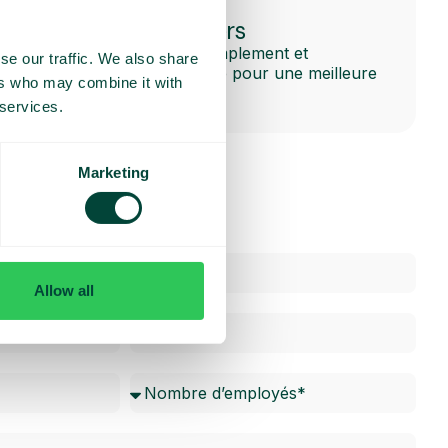
Partager des fichiers
Partagez des fichiers simplement et
se our traffic. We also share
rapidement avec l’équipe pour une meilleure
ers who may combine it with
collaboration.
 services.
Marketing
Allow all