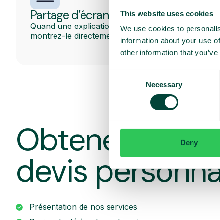
Partage d’écran
This website uses cookies
Quand une explication ne suffit pas,
We use cookies to personalis
montrez-le directement à l’écran.
information about your use of
other information that you’ve
Consent
Necessary
Selection
Obtenez une d
Deny
devis personna
Présentation de nos services