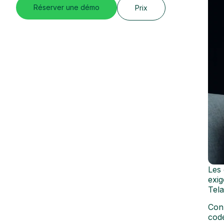
Réserver une démo
Prix
Les
exig
Tela
Con
code