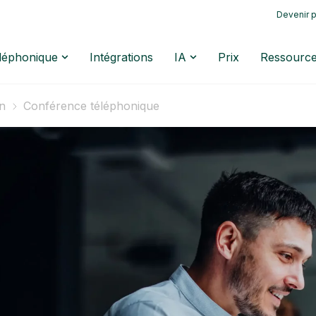
Devenir p
éléphonique
Intégrations
IA
Prix
Ressourc
on
Conférence téléphonique