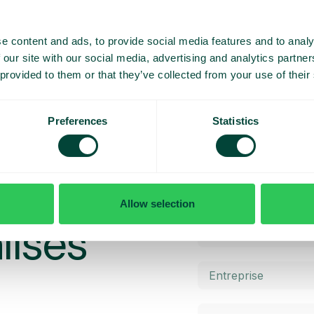
Contacts partagés
Partagez les coordonnées avec l’équipe et
e content and ads, to provide social media features and to analy
accédez rapidement aux bonnes
 our site with our social media, advertising and analytics partn
informations.
 provided to them or that they’ve collected from your use of their
Preferences
Statistics
émo et un
Allow selection
lisés