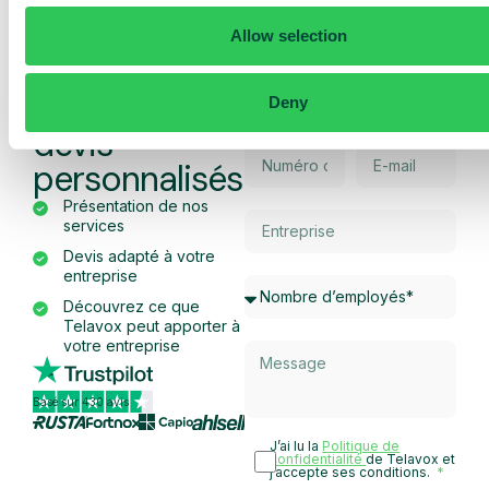
Allow selection
Obtenez une
démo et un
Deny
devis
personnalisés
Présentation de nos
services
Devis adapté à votre
entreprise
Découvrez ce que
Telavox peut apporter à
votre entreprise
Basé sur 430 avis
J’ai lu la
Politique de
confidentialité
de Telavox et
j’accepte ses conditions.