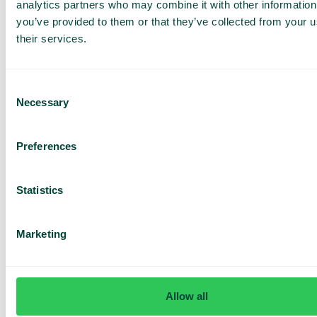
Roaming mondial
analytics partners who may combine it with other information
Utilisez votre mobile comme d’habitude en
you’ve provided to them or that they’ve collected from your u
dehors de l’UE, avec des appels, des SMS et de
their services.
la data pour un coût mensuel fixe.
Consent
Necessary
Selection
Preferences
Statistics
Cliquez pour appeler
Cliquez sur un numéro pour appeler directement
– rapidement et facilement.
Marketing
Allow all