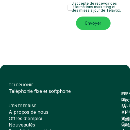
J'accepte de recevoir des
informations marketing et
des mises à jour de Telavox.
Envoyer
TÉLÉPHONIE
Téléphonie fixe et softphone
SER
IA
Réc
DE
TÉL
IA
L'ENTREPRISE
Sta
A propos de nous
AI
tél
Offres d'emploi
Assi
Ges
Nouveautés
Ess