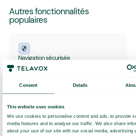
Autres fonctionnalités
populaires
Navigation sécurisée
Protégez les utilisateurs contre les sites web
malveillants et la plupart des cyberattaques, sans
installation, mises à jour ni matériel
supplémentaire. Navigation sécurisée filtre le
Consent
Details
Abou
trafic sur le réseau mobile et bloque les menaces
avant même qu’elles n’atteignent les téléphones
des utilisateurs.
This website uses cookies
We use cookies to personalise content and ads, to provide s
media features and to analyse our traffic. We also share info
about your use of our site with our social media, advertising 