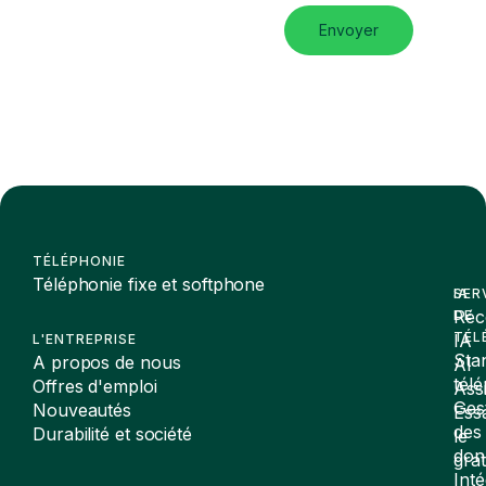
Envoyer
TÉLÉPHONIE
Téléphonie fixe et softphone
SER
IA
Réc
DE
TÉL
IA
L'ENTREPRISE
Sta
A propos de nous
AI
tél
Offres d'emploi
Assi
Ges
Nouveautés
Ess
des
Durabilité et société
le
don
gra
Inté