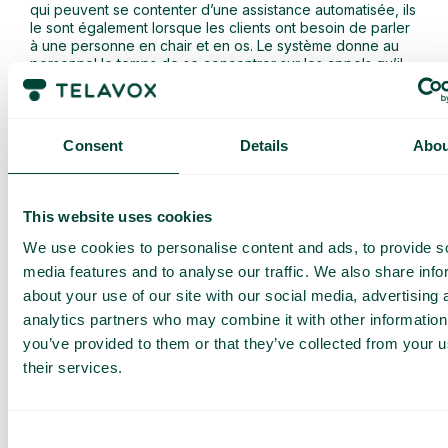
qui peuvent se contenter d’une assistance automatisée, ils
le sont également lorsque les clients ont besoin de parler
à une personne en chair et en os. Le système donne au
personnel le temps de se concentrer sur les appels qu’il
reçoit et de résoudre les problèmes plus rapidement et
plus efficacement.
Parce que des SVI bien programmés mettent les clients en
Consent
Details
Abou
relation avec la bonne personne possédant les
compétences requises, le personnel peut répondre aux
appelants avec une expertise rassurante. Lorsqu’il s’agit
d’accessibilité pour les clients handicapés, comme les
This website uses cookies
malvoyants ou les malentendants, les SVI constituent une
solution souple et importante.
We use cookies to personalise content and ads, to provide s
media features and to analyse our traffic. We also share info
7. contact correct dès la première tentative avec
about your use of our site with our social media, advertising 
l’IVR
analytics partners who may combine it with other information
you’ve provided to them or that they’ve collected from your u
Les commutateurs commerciaux dépourvus de SVI
their services.
risquent d’orienter les clients dans la mauvaise direction,
voire de les déconnecter. Dans les grandes entreprises
qui emploient beaucoup de personnel, le manque
d’organisation peut s’avérer désastreux. Les SVI qui
Consent
mettent intelligemment les clients en contact avec le bon