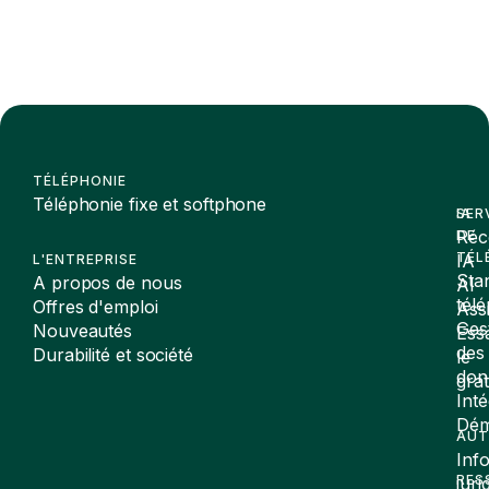
TÉLÉPHONIE
Téléphonie fixe et softphone
SER
IA
Réc
DE
TÉL
IA
L'ENTREPRISE
Sta
A propos de nous
AI
tél
Offres d'emploi
Assi
Ges
Nouveautés
Ess
des
Durabilité et société
le
don
gra
Inté
Dé
AUT
Inf
RES
juri