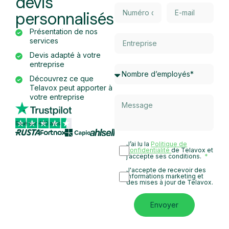
devis
personnalisés
Présentation de nos
services
Devis adapté à votre
entreprise
Découvrez ce que
Telavox peut apporter à
votre entreprise
Basé sur 430 avis
J’ai lu la
Politique de
confidentialité
de Telavox et
j’accepte ses conditions.
J'accepte de recevoir des
informations marketing et
des mises à jour de Telavox.
Envoyer