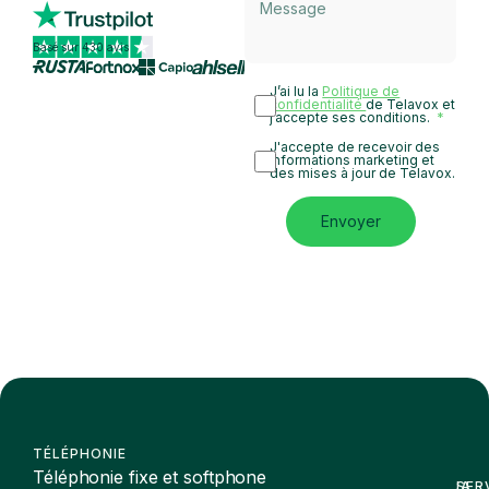
Basé sur 430 avis
J’ai lu la
Politique de
confidentialité
de Telavox et
j’accepte ses conditions.
J'accepte de recevoir des
informations marketing et
des mises à jour de Telavox.
Envoyer
TÉLÉPHONIE
Téléphonie fixe et softphone
SER
IA