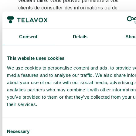
veulent faire.
Vous pouvez permettre à vos
clients de consulter des informations ou de
créer quelque chose de nouveau sans avoir à
passer par des processus de sécurité
compliqués. En revanche, vous pouvez exiger
une vérification pour, par exemple, modifier ou
Consent
Details
Abou
supprimer des fichiers ou accéder à des
informations sensibles.
En examinant la manière dont vous mettez en œuvre
This website uses cookies
votre sécurité d’un point de vue tactique, vous vous
We use cookies to personalise content and ads, to provide s
assurez qu’elle améliore plutôt qu’elle ne perturbe
media features and to analyse our traffic. We also share info
l’expérience du client. L’objectif est de disposer d’une
about your use of our site with our social media, advertising 
norme suffisante pour que le client ait l’impression
analytics partners who may combine it with other information
que vous prenez soin de ses données, sans lui faire
you’ve provided to them or that they’ve collected from your u
perdre son temps précieux.
their services.
Équilibrer la vérification et la
protection de la vie privée
Consent
Necessary
Selection