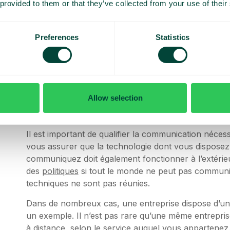
 provided to them or that they’ve collected from your use of their
Avez-vous des consei
Preferences
Statistics
entreprises qui cherch
communication avec le
distance ?
Allow selection
Il est important de qualifier la communication néce
vous assurer que la technologie dont vous disposez
communiquez doit également fonctionner à l’extérieur.
des
politiques
si tout le monde ne peut pas communiqu
techniques ne sont pas réunies.
Dans de nombreux cas, une entreprise dispose d’un l
un exemple. Il n’est pas rare qu’une même entreprise
à distance, selon le service auquel vous appartenez