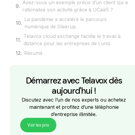
Avez-vous un exemple précis d’un client qui a
rationalisé son activité grâce à UCaaS ?
La pandémie a accéléré le parcours
numérique de Gleerup.
Telavox cloud exchange facilite le travail à
distance pour les entreprises de Lund.
Résumé
Démarrez avec Telavox dès
aujourd'hui !
Discutez avec l’un de nos experts ou achetez
maintenant et profitez d’une téléphonie
d’entreprise illimitée.
Voir les prix