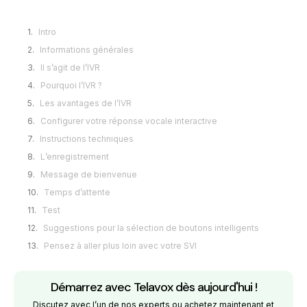
Intro
Informations générales
Il s’agit de l’IVR
Pourquoi l’IVR ?
Les avantages de l’IVR
Configurer votre réponse vocale interactive
Instructions techniques
L’enregistrement
Message de bienvenue
Temps d’attente
Test
Suggestions pour la sélection de boutons intelligents
Pensez à aller plus loin avec votre SVI
Démarrez avec Telavox dès aujourd'hui !
Discutez avec l’un de nos experts ou achetez maintenant et