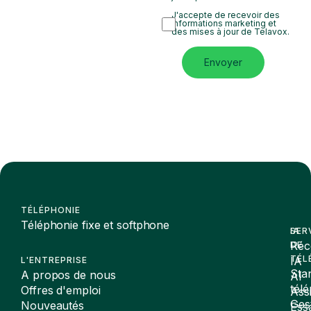
J'accepte de recevoir des
informations marketing et
des mises à jour de Telavox.
Envoyer
TÉLÉPHONIE
Téléphonie fixe et softphone
SER
IA
Réc
DE
TÉL
IA
L'ENTREPRISE
Sta
A propos de nous
AI
tél
Offres d'emploi
Assi
Ges
Nouveautés
Ess