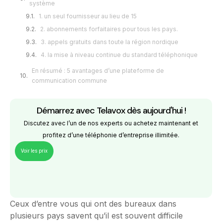
système
1. un seul fournisseur au lieu de 15
2. abonnements forfaitaires pour tous les pays.
3. appels gratuits dans toute la région nordique
4. la mise à niveau continue du standard téléphonique
En résumé : 5 avantages d’une plateforme de
communication commune
Démarrez avec Telavox dès aujourd'hui !
Discutez avec l’un de nos experts ou achetez maintenant et
profitez d’une téléphonie d’entreprise illimitée.
Voir les prix
Ceux d’entre vous qui ont des bureaux dans
plusieurs pays savent qu’il est souvent difficile