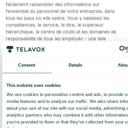
facilement rassembler des informations sur
l’ensemble du personnel de votre entreprise, dans
tous les pays où elle opère. Vous y saisissez les
compétences, le service, le titre, le supérieur
hiérarchique, le centre de coûts et les domaines de
responsabilité de tous les employés – une liste
complète, tout simplement. Avec un AD qui
fonctionne bien, vous disposez d’une base de
données pour tous les employés de votre entreprise,
Consent
Details
Abou
qui se synchronise également avec d’autres systèmes
et outils nécessaires dans votre entreprise.
Un AD est généralement hébergé dans
This website uses cookies
l’environnement Microsoft, ce qui permet aux
We use cookies to personalise content and ads, to provide s
fournisseurs externes de s’y connecter facilement.
media features and to analyse our traffic. We also share info
Les systèmes de téléphonie et de paie y puisent
about your use of our site with our social media, advertising 
toutes leurs informations, et vos employés n’auront
analytics partners who may combine it with other information
jamais à se rendre à plusieurs endroits pour mettre à
you’ve provided to them or that they’ve collected from your u
jour leurs données.