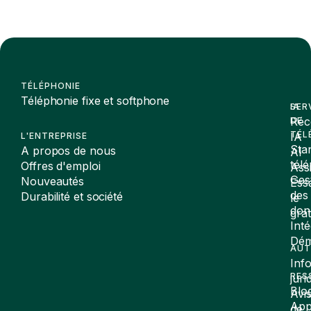
TÉLÉPHONIE
Téléphonie fixe et softphone
SER
IA
Réc
DE
TÉL
IA
L'ENTREPRISE
Sta
A propos de nous
AI
tél
Offres d'emploi
Assi
Ges
Nouveautés
Ess
des
Durabilité et société
le
don
gra
Inté
Dé
AUT
Inf
RES
juri
Blo
Avi
App
de