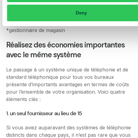
fois qu’il s’agira de connecter un appel ou de
collaborer à une tâche, il sera facile de trouver la
Deny
bonne personne du premier coup !
*gestionnaire de magasin
Réalisez des économies importantes
avec le même système
Le passage à un système unique de téléphonie et de
standard téléphonique pour tous vos bureaux
présente d’importants avantages en termes de coûts
pour l’ensemble de votre organisation. Voici quatre
éléments clés :
1. un seul fournisseur au lieu de 15
Si vous aviez auparavant des systèmes de téléphonie
distincts dans chaque pays, il n’est pas rare que vous