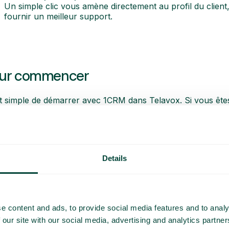
Un simple clic vous amène directement au profil du clien
fournir un meilleur support.
ur commencer
st simple de démarrer avec 1CRM dans Telavox. Si vous ête
upport et d’installation
pour obtenir des conseils suppléme
tre disposition pour vous guider tout au long du processus
Details
e content and ads, to provide social media features and to analy
 our site with our social media, advertising and analytics partn