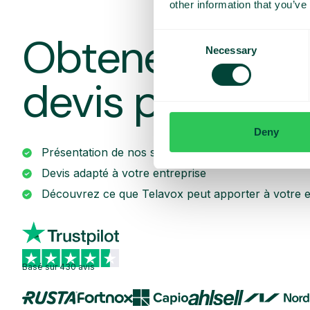
other information that you’ve
Obtenez une d
Consent
Necessary
Selection
devis personna
Deny
Présentation de nos services
Devis adapté à votre entreprise
Découvrez ce que Telavox peut apporter à votre e
Basé sur 430 avis